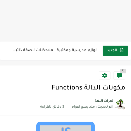
مناهج اللغة الإنجليزية, جميع المراحل Super Goal, Mega Goal
كل خطأ درس، وكل درس خطوة نحو النجاح
لوازم مدرسية ومكتبية | ملاحظات لاصقة ذاتية على شكل قلب...
الجديد
مجموعة واحدة من 7 قطع من القرطاسية الجميلة
0
The Winter Surprise
أفضل أكواد خصم تفيدك عند التسوق Discount Codes That Help...
مكونات الدالة Functions
أهمية تعلم قواعد اللغة الإنجليزية | مكونات الجملة في اللغة...
ثمرات اللغة
اخر تحديث :
منذ بضع اعوام
3 دقائق للقراءة
شرح قسم القراءة لكل وحدات الكتاب Super Goal 3 -...
شرح قسم القراءة لكل وحدات الكتاب Super Goal 3 -...