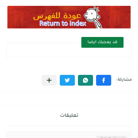
قد يعجبك ايضا
تعليقات