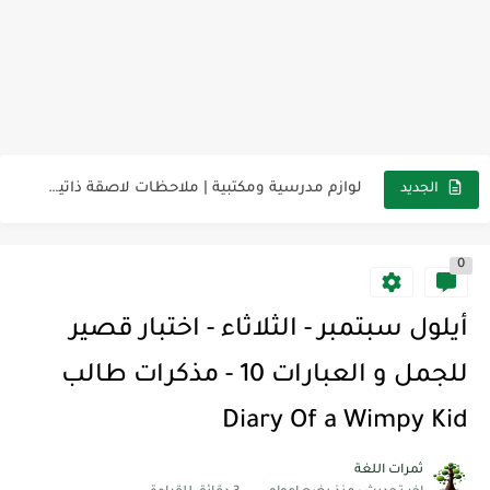
مناهج اللغة الإنجليزية, جميع المراحل Super Goal, Mega Goal
كل خطأ درس، وكل درس خطوة نحو النجاح
لوازم مدرسية ومكتبية | ملاحظات لاصقة ذاتية على شكل قلب...
الجديد
مجموعة واحدة من 7 قطع من القرطاسية الجميلة
0
The Winter Surprise
أفضل أكواد خصم تفيدك عند التسوق Discount Codes That Help...
أيلول سبتمبر - الثلاثاء - اختبار قصير
أهمية تعلم قواعد اللغة الإنجليزية | مكونات الجملة في اللغة...
للجمل و العبارات 10 - مذكرات طالب
شرح قسم القراءة لكل وحدات الكتاب Super Goal 3 -...
Diary Of a Wimpy Kid
شرح قسم القراءة لكل وحدات الكتاب Super Goal 3 -...
ثمرات اللغة