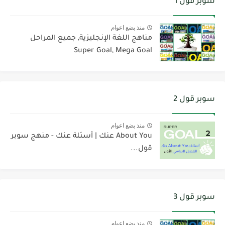
سوبر قول 1
منذ بضع اعوام
مناهج اللغة الإنجليزية, جميع المراحل
Super Goal, Mega Goal
سوبر قول 2
منذ بضع اعوام
About You عنك | أسئلة عنك - منهج سوبر
قول...
سوبر قول 3
منذ بضع اعوام