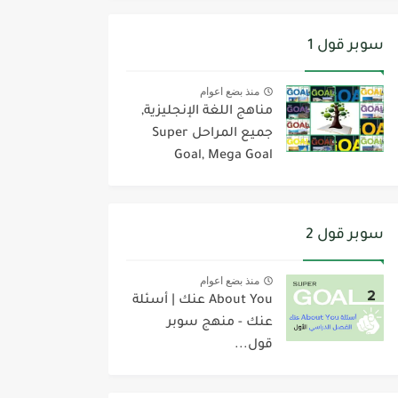
سوبر قول 1
منذ بضع اعوام
مناهج اللغة الإنجليزية,
جميع المراحل Super
Goal, Mega Goal
سوبر قول 2
منذ بضع اعوام
About You عنك | أسئلة
عنك - منهج سوبر
قول...