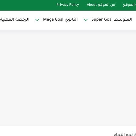
الموقع
عن الموقع About
Privacy Policy
المتوسط Super Goal
الثانوي Mega Goal
الرخصة المهنية
Super Goal
حو النجاح
ات لاصقة ذاتية على شكل قلب...