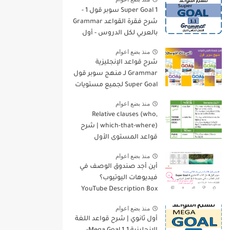
Super Goal 1 سوبر قول 1 -
شرح فقرة القواعد Grammar
بالعربي لكل الدروس - أول
متوسط, الفصل الدراسي
منذ بضع اعوام
الأول
شرح قواعد الإنجليزية
Grammar لـ منهج سوبر قول
Super Goal لجميع مستويات
المرحلة المتوسطة
منذ بضع اعوام
Relative clauses (who,
which-that-where) | شرح
قواعد المستوى الأول
للمرحلة الثانوية
منذ بضع اعوام
أين أجد صندوق الوصف في
فيديوهات اليوتيوب؟
YouTube Description Box
منذ بضع اعوام
أول ثانوي | شرح قواعد اللغة