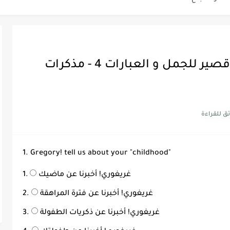
Discoun...
أيلول سبتمبر - الثلاثاء - اختبار قصير للجمل و العبارات 4 - مذكرات
ية | مكونات الجملة في اللغة...
Supe -...
Supe -...
Supe -...
1. Gregory! tell us about your "childhood"
غريغوري! أخبرنا عن ماضيك
غريغوري! أخبرنا عن فترة المراهقة
غريغوري! أخبرنا عن ذكريات الطفولة