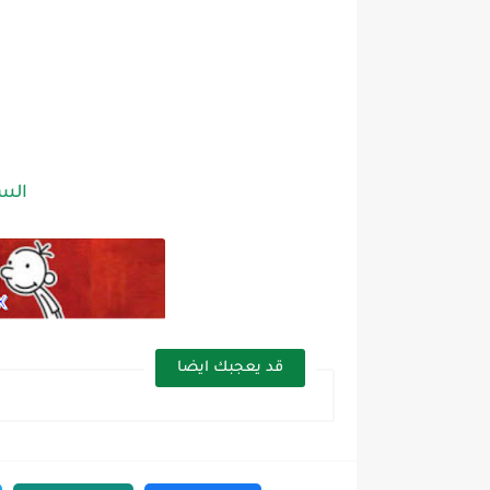
الس
قد يعجبك ايضا