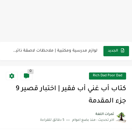
مناهج اللغة الإنجليزية, جميع المراحل Super Goal, Mega Goal
كل خطأ درس، وكل درس خطوة نحو النجاح
لوازم مدرسية ومكتبية | ملاحظات لاصقة ذاتية على شكل قلب...
الجديد
مجموعة واحدة من 7 قطع من القرطاسية الجميلة
0
The Winter Surprise
Rich Dad Poor Dad
أفضل أكواد خصم تفيدك عند التسوق Discount Codes That Help...
كتاب أب غني أب فقير | اختبار قصير 9
أهمية تعلم قواعد اللغة الإنجليزية | مكونات الجملة في اللغة...
جزء المقدمة
شرح قسم القراءة لكل وحدات الكتاب Super Goal 3 -...
ثمرات اللغة
اخر تحديث :
منذ بضع اعوام
5 دقائق للقراءة
شرح قسم القراءة لكل وحدات الكتاب Super Goal 3 -...