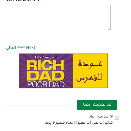
Correct answers:
التالي ⇚⇚ Next
قد يعجبك ايضا
منذ بضع اعوام
كتاب أب غني أب فقير | اختبار قصير 9 جزء...