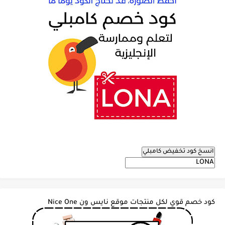
انسخ كود تخفيض كامبلي
كود خصم قوي لكل منتجات موقع نايس ون Nice One