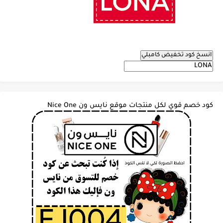
انسخ كود تخفيض كامبلي
كود خصم قوي لكل منتجات موقع نايس ون Nice One