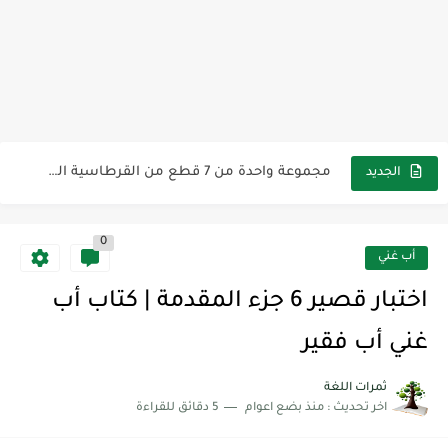
مناهج اللغة الإنجليزية, جميع المراحل Super Goal, Mega Goal
كل خطأ درس، وكل درس خطوة نحو النجاح
لوازم مدرسية ومكتبية | ملاحظات لاصقة ذاتية على شكل قلب...
مجموعة واحدة من 7 قطع من القرطاسية الجميلة
الجديد
The Winter Surprise
أفضل أكواد خصم تفيدك عند التسوق Discount Codes That Help...
0
أهمية تعلم قواعد اللغة الإنجليزية | مكونات الجملة في اللغة...
أب غني
شرح قسم القراءة لكل وحدات الكتاب Super Goal 3 -...
اختبار قصير 6 جزء المقدمة | كتاب أب
شرح قسم القراءة لكل وحدات الكتاب Super Goal 3 -...
غني أب فقير
شرح قسم القراءة لكل وحدات الكتاب Super Goal 3 -...
ثمرات اللغة
اخر تحديث :
منذ بضع اعوام
5 دقائق للقراءة