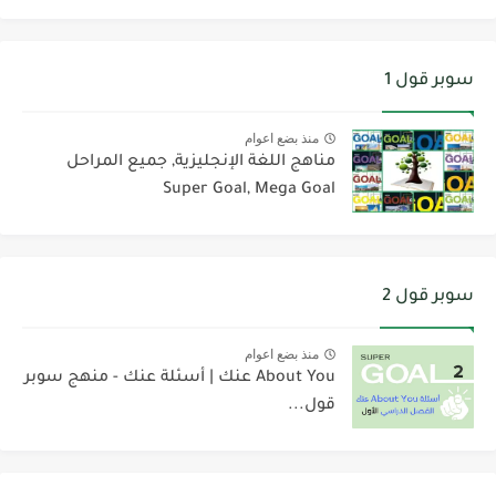
سوبر قول 1
منذ بضع اعوام
مناهج اللغة الإنجليزية, جميع المراحل
Super Goal, Mega Goal
سوبر قول 2
منذ بضع اعوام
About You عنك | أسئلة عنك - منهج سوبر
قول...