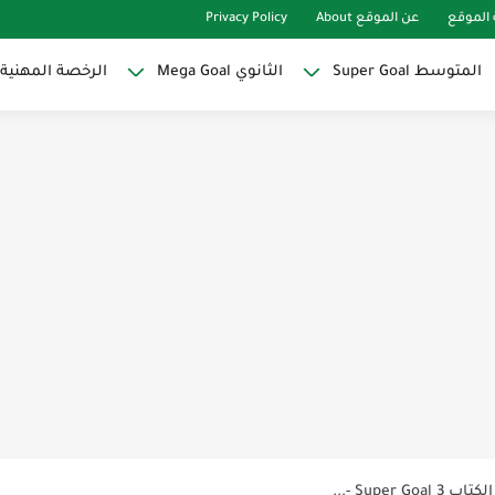
الموقع
عن الموقع About
Privacy Policy
المتوسط Super Goal
الثانوي Mega Goal
الرخصة المهنية
Super Goal
حو النجاح
ات لاصقة ذاتية على شكل قلب...
Discoun...
ية | مكونات الجملة في اللغة...
Supe -...
Supe -...