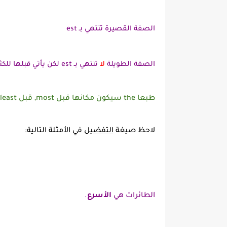
الصفة القصيرة تنتهي بـ est
الصفة الطويلة
لا
تنتهي بـ est لكن يأتي قبلها للكثرة most - و للقلة least
طبعا the سيكون مكانها قبل most, قبل least
لاحظ صيغة
التفضيل
في الأمثلة التالية:
الطائرات هي
الأسرع
.