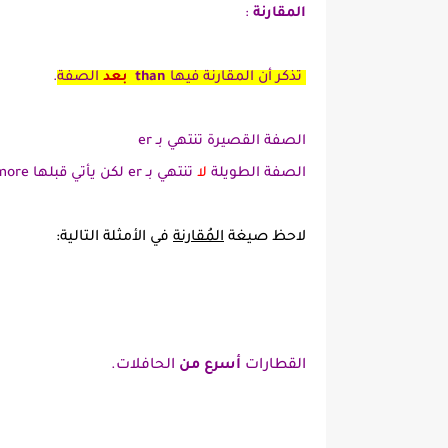
المقارنة
:
تذكر أن المقارنة فيها
than
بعد
الصفة
.
الصفة القصيرة تنتهي بـ er
الصفة الطويلة
لا
تنتهي بـ er لكن يأتي قبلها more
لاحظ صيغة
المُقارنة
في الأمثلة التالية:
القطارات
أسرع من
الحافلات.