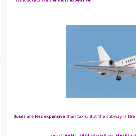
Plane tickets are
the most expensive
.
Buses
are
less expensive
than taxis. But the subway is
the