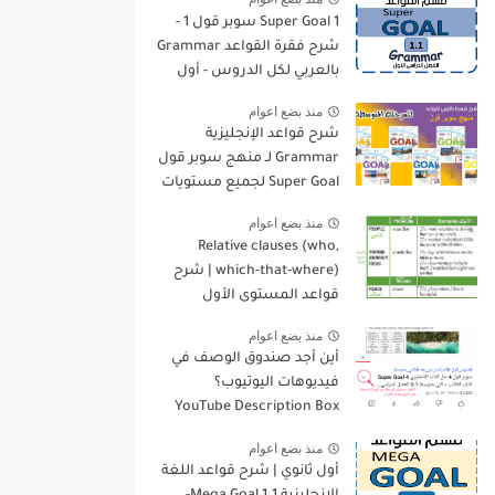
Super Goal 1 سوبر قول 1 -
شرح فقرة القواعد Grammar
بالعربي لكل الدروس - أول
متوسط, الفصل الدراسي
منذ بضع اعوام
الأول
شرح قواعد الإنجليزية
Grammar لـ منهج سوبر قول
Super Goal لجميع مستويات
المرحلة المتوسطة
منذ بضع اعوام
Relative clauses (who,
which-that-where) | شرح
قواعد المستوى الأول
للمرحلة الثانوية
منذ بضع اعوام
أين أجد صندوق الوصف في
فيديوهات اليوتيوب؟
YouTube Description Box
منذ بضع اعوام
أول ثانوي | شرح قواعد اللغة