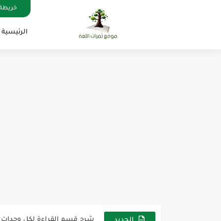
خريطة 
الرئيسية
مناهج اللغة الإنجليزية, جميع المراحل , Mega Goal
كل خطأ درس، وكل درس خطوة ن
لوازم مدرسية ومكتبية | ملاحظ
مجموعة واحدة من 7 قطع من القرطاسية الجميلة
The Winter Surprise
أفضل أكواد خصم تفيدك عند التسوق t Codes That Help
أهمية تعلم قواعد اللغة الإنجليز
شرح قسم القراءة لكل وحدات الكتاب r Goal 3
شرح قسم القراءة لكل وحدات الكتاب r Goal 3
الجديد