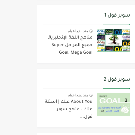
سوبر قول 1
منذ بضع اعوام
مناهج اللغة الإنجليزية,
جميع المراحل Super
Goal, Mega Goal
سوبر قول 2
منذ بضع اعوام
About You عنك | أسئلة
عنك - منهج سوبر
قول...