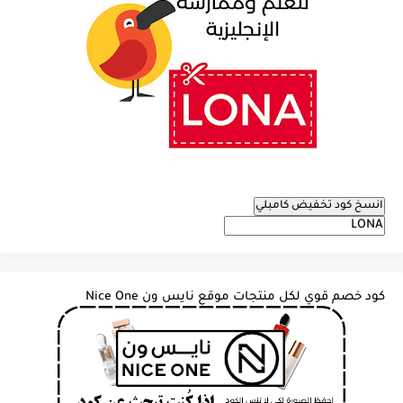
انسخ كود تخفيض كامبلي
كود خصم قوي لكل منتجات موقع نايس ون Nice One