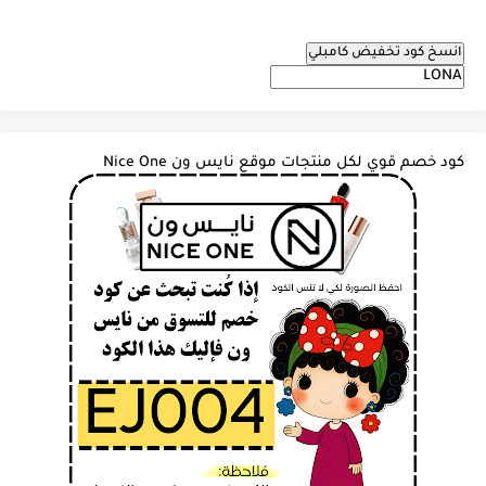
انسخ كود تخفيض كامبلي
كود خصم قوي لكل منتجات موقع نايس ون Nice One