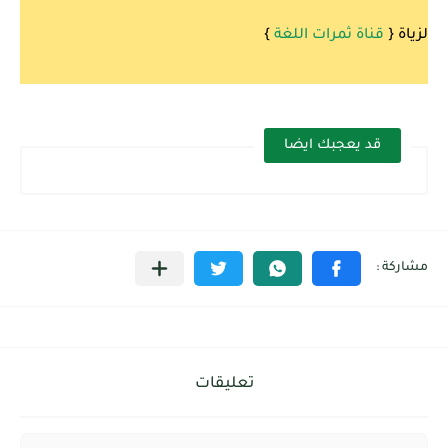
لزياة {
قناة ثمرات اللغة
}
قد يعجبك ايضا
تعليقات