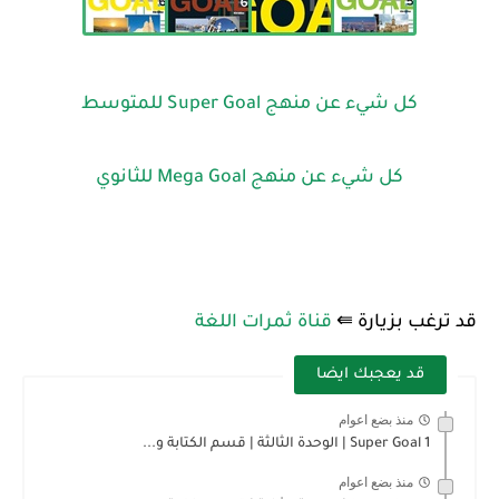
كل شيء عن منهج Super Goal للمتوسط
كل شيء عن منهج Mega Goal للثانوي
قد ترغب بزيارة ⇚
قناة ثمرات اللغة
قد يعجبك ايضا
منذ بضع اعوام
Super Goal 1 | الوحدة الثالثة | قسم الكتابة و...
منذ بضع اعوام