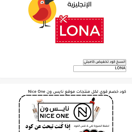
انسخ كود تخفيض كامبلي
كود خصم قوي لكل منتجات موقع نايس ون Nice One