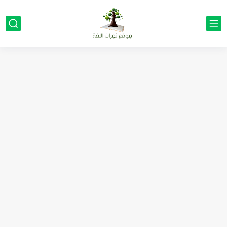
مناهج اللغة الإنجليزية, جميع المراحل Super Goal, Mega Goal
كل خطأ درس، وكل درس خطوة نحو النجاح
لوازم مدرسية ومكتبية | ملاحظات لاصقة ذاتية على شكل قلب...
مجموعة واحدة من 7 قطع من القرطاسية الجميلة