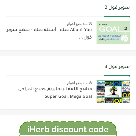
سوبر قول 2
منذ بضع اعوام
About You عنك | أسئلة عنك - منهج سوبر
قول...
سوبر قول 3
منذ بضع اعوام
مناهج اللغة الإنجليزية, جميع المراحل
Super Goal, Mega Goal