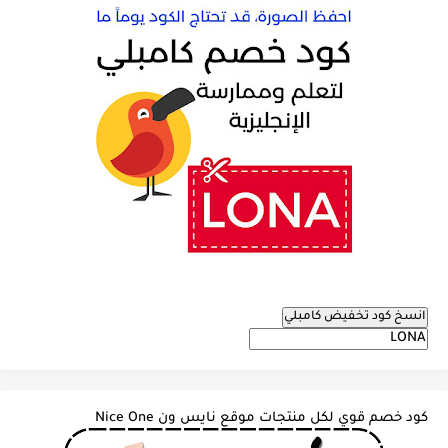
انسخ كود تخفيض كامبلي
كود خصم قوي لكل منتجات موقع نايس ون Nice One