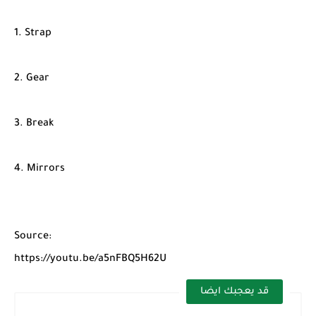
شرح قسم القراءة لكل وحدات الكتاب Super Goal 3 -...
1. Strap
2. Gear
3. Break
4. Mirrors
Source:
https://youtu.be/a5nFBQ5H62U
قد يعجبك ايضا