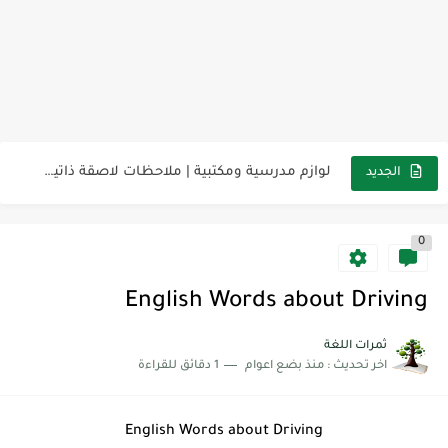
مناهج اللغة الإنجليزية, جميع المراحل Super Goal, Mega Goal
كل خطأ درس، وكل درس خطوة نحو النجاح
لوازم مدرسية ومكتبية | ملاحظات لاصقة ذاتية على شكل قلب...
الجديد
مجموعة واحدة من 7 قطع من القرطاسية الجميلة
0
The Winter Surprise
أفضل أكواد خصم تفيدك عند التسوق Discount Codes That Help...
English Words about Driving
أهمية تعلم قواعد اللغة الإنجليزية | مكونات الجملة في اللغة...
ثمرات اللغة
اخر تحديث :
منذ بضع اعوام
1 دقائق للقراءة
شرح قسم القراءة لكل وحدات الكتاب Super Goal 3 -...
شرح قسم القراءة لكل وحدات الكتاب Super Goal 3 -...
English Words about Driving