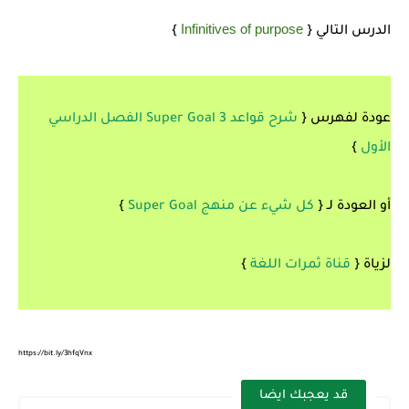
Infinitives of purpose
الدرس التالي {
}
عودة لفهرس {
شرح قواعد 3 Super Goal الفصل الدراسي
الأول
}
أو العودة لـ {
كل شيء عن منهج Super Goal
}
لزياة {
قناة ثمرات اللغة
}
https://bit.ly/3hfqVnx
قد يعجبك ايضا