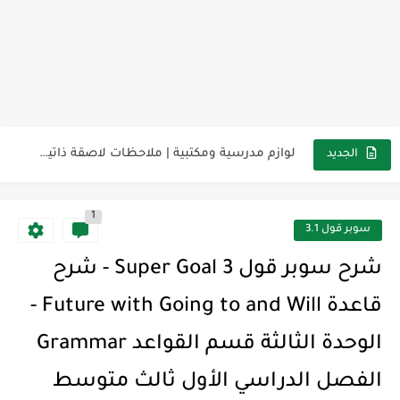
مناهج اللغة الإنجليزية, جميع المراحل Super Goal, Mega Goal
كل خطأ درس، وكل درس خطوة نحو النجاح
لوازم مدرسية ومكتبية | ملاحظات لاصقة ذاتية على شكل قلب...
الجديد
مجموعة واحدة من 7 قطع من القرطاسية الجميلة
1
The Winter Surprise
سوبر قول 3.1
أفضل أكواد خصم تفيدك عند التسوق Discount Codes That Help...
شرح سوبر قول 3 Super Goal - شرح
أهمية تعلم قواعد اللغة الإنجليزية | مكونات الجملة في اللغة...
قاعدة Future with Going to and Will -
شرح قسم القراءة لكل وحدات الكتاب Super Goal 3 -...
الوحدة الثالثة قسم القواعد Grammar
شرح قسم القراءة لكل وحدات الكتاب Super Goal 3 -...
الفصل الدراسي الأول ثالث متوسط