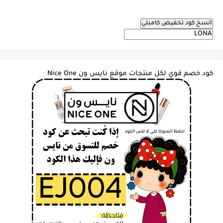
انسخ كود تخفيض كامبلي
كود خصم قوي لكل منتجات موقع نايس ون Nice One