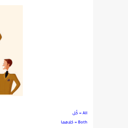
All = كُل
Both = كلاهما