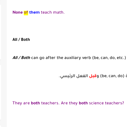
None
of
them
teach math.
All / Both
All / Both
can go after the auxiliary verb (be, can, do, etc.
 (
be, can, do
) و
قبل
الفعل الرئيسي.
They are
both
teachers. Are they
both
science teachers?