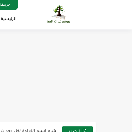
خريطة 
الرئيسية
مناهج اللغة الإنجليزية, جميع المراحل , Mega Goal
كل خطأ درس، وكل درس خطوة ن
لوازم مدرسية ومكتبية | ملاحظ
مجموعة واحدة من 7 قطع من القرطاسية الجميلة
The Winter Surprise
أفضل أكواد خصم تفيدك عند التسوق t Codes That Help
أهمية تعلم قواعد اللغة الإنجليز
شرح قسم القراءة لكل وحدات الكتاب r Goal 3
شرح قسم القراءة لكل وحدات الكتاب r Goal 3
الجديد