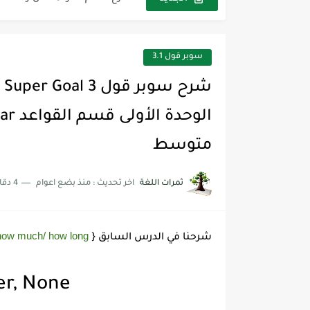
شرح قسم القراءة لكل وحدات الكتاب r Goal 3
سوبر قول 3.1
متوسط
ثمرات اللغة
اخر تحديث :
منذ بضع اعوام
4 دقائق للقراءة
/how much/ how long
شرحنا في الدرس السابق {
her, None