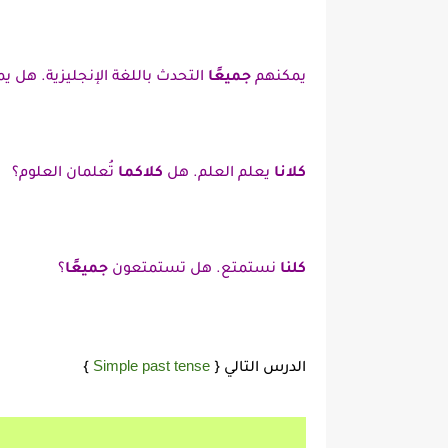
يمكنهم
جميعًا
التحدث باللغة الإنجليزية. هل 
كلانا
يعلم العلم. هل
كلاكما
تُعلمان العلوم؟
كلنا
نستمتع. هل تستمتعون
جميعًا
؟
Simple past tense
الدرس التالي {
}