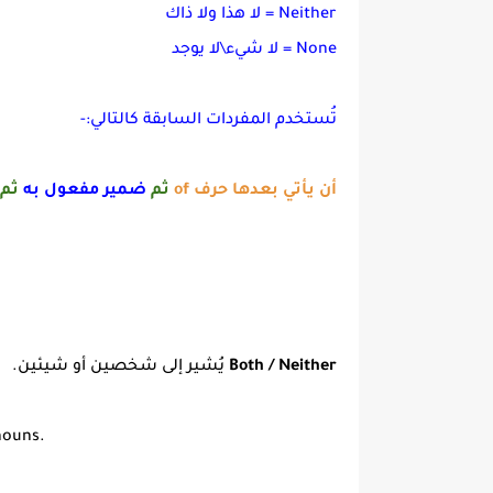
Neither = لا هذا ولا ذاك
None = لا شيء\لا يوجد
تُستخدم المفردات السابقة كالتالي:-
أن يأتي بعدها حرف of
ثم
ضمير مفعول به
ثم
Both / Neither
يُشير إلى شخصين أو شيئين.
nouns.