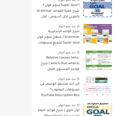
Super Goal 1 سوبر قول 1 -
شرح فقرة القواعد Grammar
بالعربي لكل الدروس - أول
متوسط, الفصل الدراسي
منذ بضع اعوام
الأول
شرح قواعد الإنجليزية
Grammar لـ منهج سوبر قول
Super Goal لجميع مستويات
المرحلة المتوسطة
منذ بضع اعوام
Relative clauses (who,
which-that-where) | شرح
قواعد المستوى الأول
للمرحلة الثانوية
منذ بضع اعوام
أين أجد صندوق الوصف في
فيديوهات اليوتيوب؟
YouTube Description Box
منذ بضع اعوام
أول ثانوي | شرح قواعد اللغة