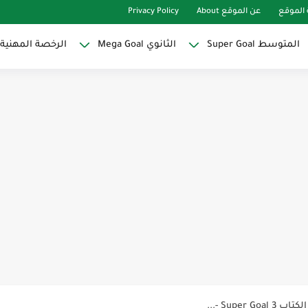
الموقع
عن الموقع About
Privacy Policy
المتوسط Super Goal
الثانوي Mega Goal
الرخصة المهنية
Super Goal
حو النجاح
ات لاصقة ذاتية على شكل قلب...
Discoun...
ية | مكونات الجملة في اللغة...
Supe -...
Supe -...