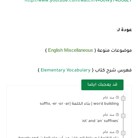
http://www.youtube.com/watch?v=OoWyT4DO8EY
عودة لـ
:
English Miscellaneous
موضوعات منوعة {
}
فهرس شرح كتاب {
Elementary Vocabulary
}
قد يعجبك ايضا
منذ عام
word building | بناء الكلمة |suffix, -er -or -ar
منذ عام
'ist' and 'an' suffixes
منذ عام