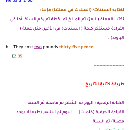
He paid
£
160.
لكتابة السنتات/ (الهللات في عملتنا) فإننا:
نكتب العملة (الرمز) ثم المبلغ ثم نقطة ثم رقم السنة .أما في
القراءة فسنذكر كلمة ( السنتات) في الأخير. مثل عملة (
الباوند) .
b. They cost
two
pounds
thirty-five pence
.
£
2
.
35
---------------------
طريقة كتابة التاريخ
:
الكتابة الرقمية : اليوم ثم الشهر ثم فاصلة ثم السنة
القراءة الحرفية (كلمات) : اليوم ثم الشهر (طبعا لا يوجد
فصلة) ثم السنة