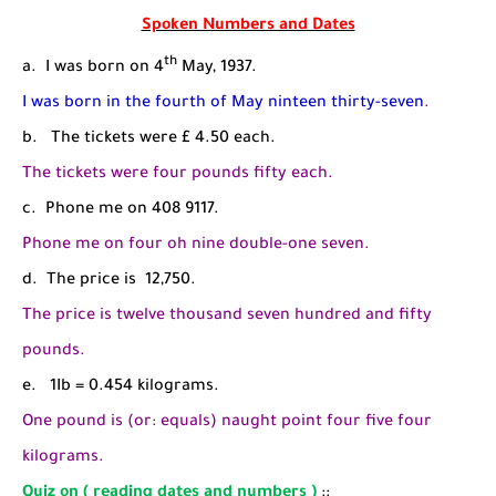
Spoken Numbers and Dates
th
a. I was born on 4
May, 1937.
I was born in the fourth of May ninteen thirty-seven
.
b. The tickets were £ 4.50 each.
The tickets were four pounds fifty each.
c. Phone me on 408 9117.
Phone me on four oh nine double-one seven.
d. The price is 12,750.
The price is twelve thousand seven hundred and fifty
pounds.
e. 1Ib = 0.454 kilograms.
One pound is (or: equals) naught point four five four
kilograms.
Quiz on ( reading dates and numbers )
::