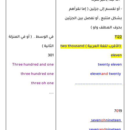
- أما نبدأ بأكبر منزلة
- أو نقسم إلى جزئين ( إما نقرأهم
بشكل متتبع , أو نفصل بين الجزئين
بحرف العطف واو )
20
11
في الوسط . ( أو في المنزلة
(الأقرب للغة العربية )
two thousand
الثانية )
301
eleven
Three hundred and one
twenty eleven
three hundred one
eleven
and
twenty
three oh one
………………………………………………
....
7
0
19
seven
oh
nineteen