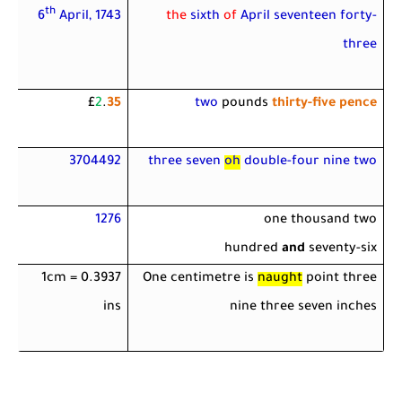
th
the
sixth
of
April seventeen forty-
6
April, 1743
three
£
2
.
35
two
pounds
thirty-five pence
3704492
three seven
oh
double-four nine two
1276
one thousand two
hundred
and
seventy-six
1cm = 0.3937
One centimetre is
naught
point three
ins
nine three seven inches