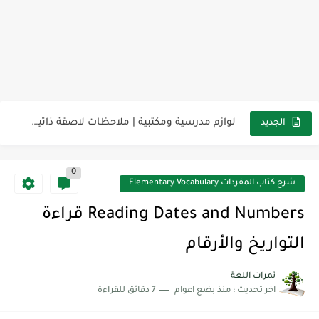
مناهج اللغة الإنجليزية, جميع المراحل Super Goal, Mega Goal
كل خطأ درس، وكل درس خطوة نحو النجاح
لوازم مدرسية ومكتبية | ملاحظات لاصقة ذاتية على شكل قلب...
الجديد
مجموعة واحدة من 7 قطع من القرطاسية الجميلة
The Winter Surprise
0
أفضل أكواد خصم تفيدك عند التسوق Discount Codes That Help...
شرح كتاب المفردات Elementary Vocabulary
أهمية تعلم قواعد اللغة الإنجليزية | مكونات الجملة في اللغة...
Reading Dates and Numbers قراءة
شرح قسم القراءة لكل وحدات الكتاب Super Goal 3 -...
التواريخ والأرقام
شرح قسم القراءة لكل وحدات الكتاب Super Goal 3 -...
ثمرات اللغة
اخر تحديث :
منذ بضع اعوام
7 دقائق للقراءة
شرح قسم القراءة لكل وحدات الكتاب Super Goal 3 -...