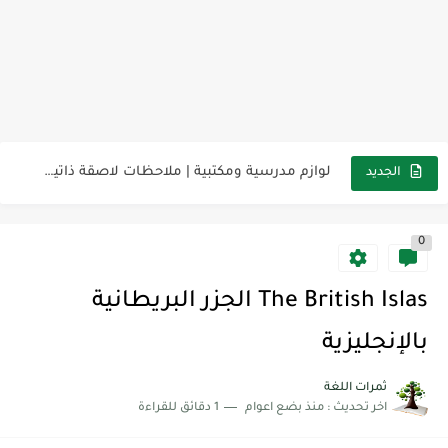
مناهج اللغة الإنجليزية, جميع المراحل Super Goal, Mega Goal
كل خطأ درس، وكل درس خطوة نحو النجاح
لوازم مدرسية ومكتبية | ملاحظات لاصقة ذاتية على شكل قلب...
الجديد
مجموعة واحدة من 7 قطع من القرطاسية الجميلة
0
The Winter Surprise
أفضل أكواد خصم تفيدك عند التسوق Discount Codes That Help...
The British Islas الجزر البريطانية
أهمية تعلم قواعد اللغة الإنجليزية | مكونات الجملة في اللغة...
بالإنجليزية
شرح قسم القراءة لكل وحدات الكتاب Super Goal 3 -...
ثمرات اللغة
اخر تحديث :
منذ بضع اعوام
1 دقائق للقراءة
شرح قسم القراءة لكل وحدات الكتاب Super Goal 3 -...