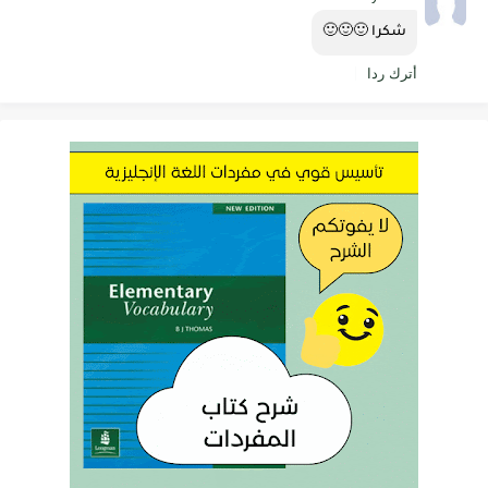
شكرا 🙂🙂🙂
أترك ردا