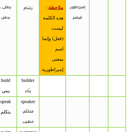
ملاحظة
:
إمبراطور،
يطلى ،
رسّام
هذه الكلمة
قيصر
يدهن
ليست
(فعل) وإنما
اسم
بمعنى
إمبراطورية
build
builder
يبني
بنّاء
speak
speaker
يتكلم
متكلّم،
خطيب