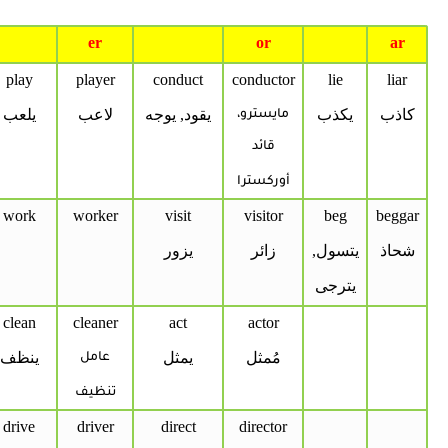
er
or
ar
play
player
conduct
conductor
lie
liar
كاذب
يكذب
يقود, يوجه
لاعب
يلعب
مايسترو،
قائد
أوركسترا
work
worker
visit
visitor
beg
beggar
شحاذ
يتسول,
زائر
يزور
يترجى
clean
cleaner
act
actor
مُمثل
يمثل
ينظف
عامل
تنظيف
drive
driver
direct
director