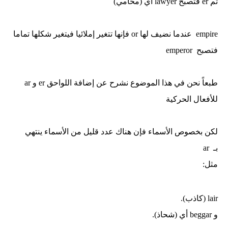
ثم
er
فتصبح
lawyer
أي (محامي)
empire
عندما نضيف لها
or
فإنها تتغير إملائيا فيتغير شكلها تماما
فتصبح
emperor
طبعاً نحن في هذا الموضوع نشرح عن إضافة اللواحق er و ar
للأفعال الحركية
لكن بخصوص الأسماء فإن هناك عدد قليل من الأسماء ينتهي
بـ
ar
مثل:
lair
(كاذب)
.
و
beggar
أي (شحاذ).