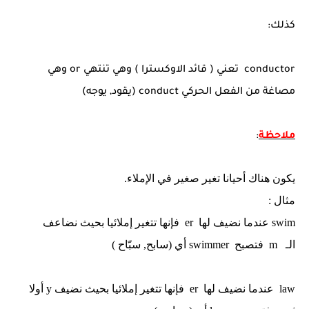
كذلك:
conductor
تعني ( قائد الاوكسترا ) وهي تنتهي
or
وهي
مصاغة من الفعل الحركي
conduct
(يقود, يوجه)
ملاحظة
:
يكون هناك أحيانا تغير صغير في الإملاء.
مثال :
swim
عندما نضيف لها
er
فإنها تتغير إملائيا بحيث نضاعف
الـ
m
فتصبح
swimmer
أي (سابح,
سبّاح
)
law
عندما نضيف لها
er
فإنها تتغير إملائيا بحيث نضيف
y
أولا