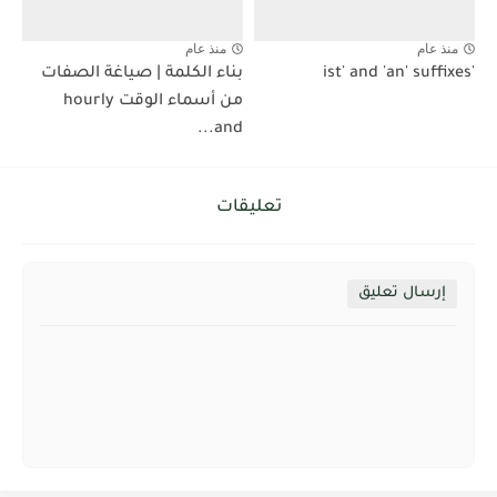
منذ عام
منذ عام
'ist' and 'an' suffixes
بناء الكلمة | صياغة الصفات
من أسماء الوقت hourly
and...
تعليقات
إرسال تعليق