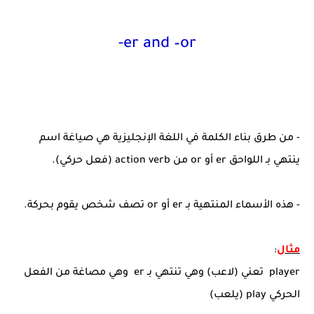
-er and –or
- من طرق بناء الكلمة في اللغة الإنجليزية هي صياغة اسم
ينتهي بـ اللواحق
er
أو
or
من
action verb
(فعل حركي).
- هذه الأسماء المنتهية بـ
er
أو
or
تصف شخص يقوم بحركة.
مثال
:
player
تعني (لاعب) وهي تنتهي بـ
er
وهي مصاغة من الفعل
الحركي
play
(يلعب)