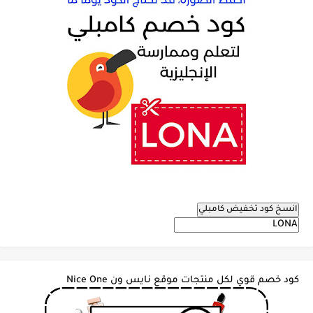
انسخ كود تخفيض كامبلي
كود خصم قوي لكل منتجات موقع نايس ون Nice One