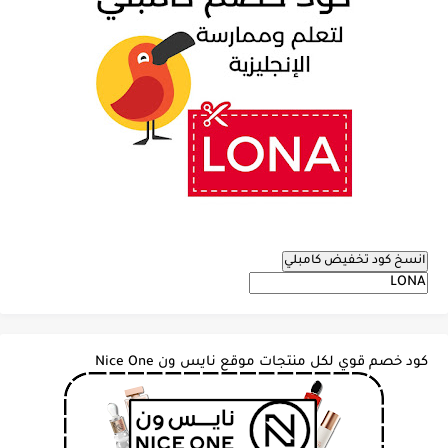
انسخ كود تخفيض كامبلي
كود خصم قوي لكل منتجات موقع نايس ون Nice One