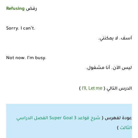
رفض
Refusing
Sorry. I can’t.
آسف. لا يمكنني.
Not now. I’m busy.
ليس الآن. أنا مشغول.
I’ll, Let me
الدرس التالي {
}
عودة لفهرس {
شرح قواعد 3 Super Goal الفصل الدراسي
الثالث
}