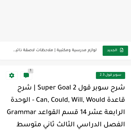
مناهج اللغة الإنجليزية, جميع المراحل Super Goal, Mega Goal
كل خطأ درس، وكل درس خطوة نحو النجاح
لوازم مدرسية ومكتبية | ملاحظات لاصقة ذاتية على شكل قلب...
الجديد
مجموعة واحدة من 7 قطع من القرطاسية الجميلة
1
The Winter Surprise
سوبر قول 2.3
أفضل أكواد خصم تفيدك عند التسوق Discount Codes That Help...
شرح سوبر قول Super Goal 2 | شرح
أهمية تعلم قواعد اللغة الإنجليزية | مكونات الجملة في اللغة...
قاعدة Can, Could, Will, Would - الوحدة
شرح قسم القراءة لكل وحدات الكتاب Super Goal 3 -...
الرابعة عشر 14 قسم القواعد Grammar
شرح قسم القراءة لكل وحدات الكتاب Super Goal 3 -...
الفصل الدراسي الثالث ثاني متوسط