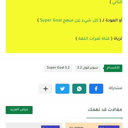
الثاني
}
أو العودة لـ {
كل شيء عن منهج Super Goal
}
لزياة {
قناة ثمرات اللغة
}
الأقسام
سوبر قول 3.2
Super Goal 3.2
مقالات قد تهمك
عرض المزيد