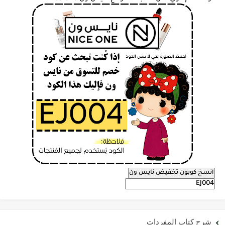
انسخ كوبون تخفيض نايس ون
شرح كتاب المفردات