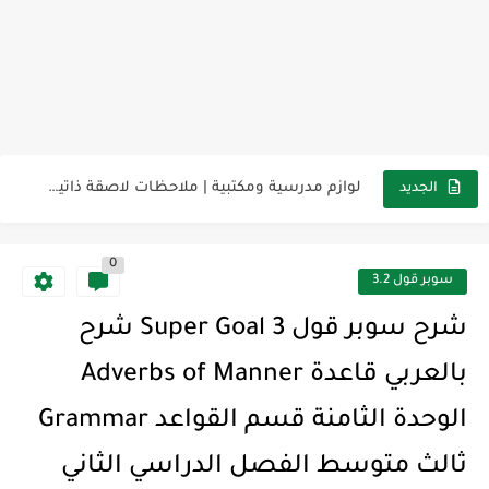
مناهج اللغة الإنجليزية, جميع المراحل Super Goal, Mega Goal
كل خطأ درس، وكل درس خطوة نحو النجاح
لوازم مدرسية ومكتبية | ملاحظات لاصقة ذاتية على شكل قلب...
الجديد
مجموعة واحدة من 7 قطع من القرطاسية الجميلة
0
The Winter Surprise
سوبر قول 3.2
أفضل أكواد خصم تفيدك عند التسوق Discount Codes That Help...
شرح سوبر قول 3 Super Goal شرح
أهمية تعلم قواعد اللغة الإنجليزية | مكونات الجملة في اللغة...
بالعربي قاعدة Adverbs of Manner
شرح قسم القراءة لكل وحدات الكتاب Super Goal 3 -...
الوحدة الثامنة قسم القواعد Grammar
شرح قسم القراءة لكل وحدات الكتاب Super Goal 3 -...
ثالث متوسط الفصل الدراسي الثاني