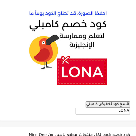
انسخ كود تخفيض كامبلي
كود خصم قوي لكل منتجات موقع نايس ون Nice One