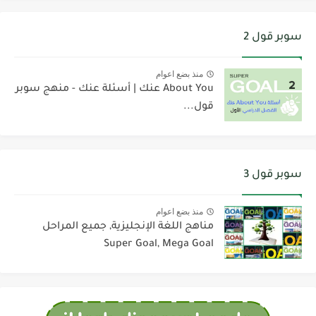
سوبر قول 2
منذ بضع اعوام
About You عنك | أسئلة عنك - منهج سوبر
قول...
سوبر قول 3
منذ بضع اعوام
مناهج اللغة الإنجليزية, جميع المراحل
Super Goal, Mega Goal