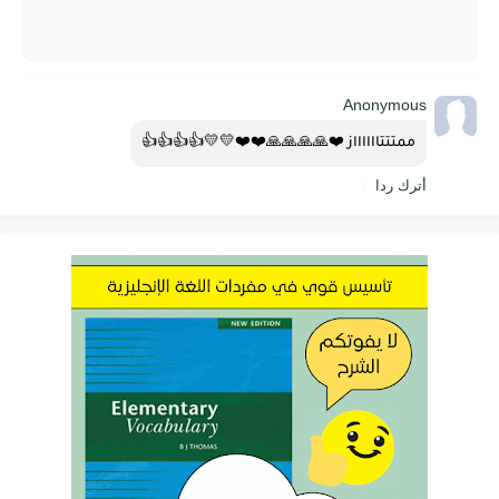
Anonymous
ممتتتااااااز ❤️🙏🙏🙏🙏❤️❤️💛💛👍👍👍👍
أترك ردا