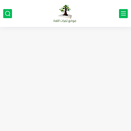
مناهج اللغة الإنجليزية, جميع المراحل Super Goal, Mega Goal
كل خطأ درس، وكل درس خطوة نحو النجاح
لوازم مدرسية ومكتبية | ملاحظات لاصقة ذاتية على شكل قلب...