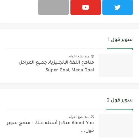
سوبر قول 1
منذ بضع اعوام
مناهج اللغة الإنجليزية, جميع المراحل
Super Goal, Mega Goal
سوبر قول 2
منذ بضع اعوام
About You عنك | أسئلة عنك - منهج سوبر
قول...