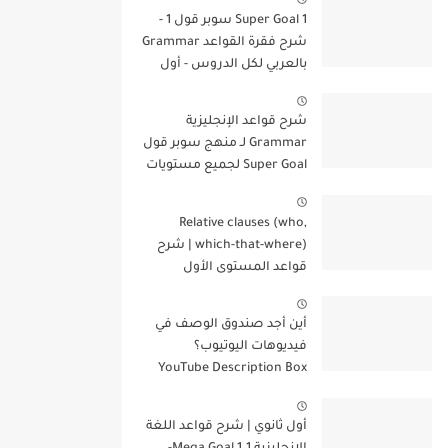
Super Goal 1 سوبر قول 1 -
شرح فقرة القواعد Grammar
بالعربي لكل الدروس - أول
متوسط, الفصل الدراسي
الأول
شرح قواعد الإنجليزية
Grammar لـ منهج سوبر قول
Super Goal لجميع مستويات
المرحلة المتوسطة
Relative clauses (who,
which-that-where) | شرح
قواعد المستوى الأول
للمرحلة الثانوية
أين أجد صندوق الوصف في
فيديوهات اليوتيوب؟
YouTube Description Box
أول ثانوي | شرح قواعد اللغة