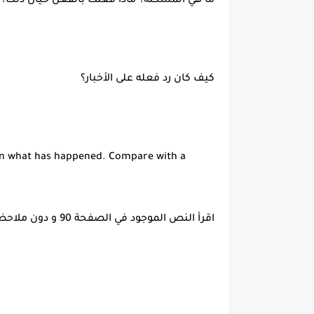
ما هي المشكلة؟ ماذا فعلت بالفعل حيال ذلك؟
كيف كان رد فعله على الأخبار؟
 on what has happened. Compare with a
اقرأ النص الموجود في الصفحة 90 و دون ملاحظات في الرسم البياني عما حدث. قارن مع رفيق.