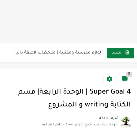
مناهج اللغة الإنجليزية, جميع المراحل Super Goal, Mega Goal
كل خطأ درس، وكل درس خطوة نحو النجاح
لوازم مدرسية ومكتبية | ملاحظات لاصقة ذاتية على شكل قلب...
الجديد
مجموعة واحدة من 7 قطع من القرطاسية الجميلة
0
The Winter Surprise
أفضل أكواد خصم تفيدك عند التسوق Discount Codes That Help...
Super Goal 4 | الوحدة الرابعة| قسم
أهمية تعلم قواعد اللغة الإنجليزية | مكونات الجملة في اللغة...
الكتابة writing و المشروع
شرح قسم القراءة لكل وحدات الكتاب Super Goal 3 -...
ثمرات اللغة
اخر تحديث :
منذ بضع اعوام
2 دقائق للقراءة
شرح قسم القراءة لكل وحدات الكتاب Super Goal 3 -...