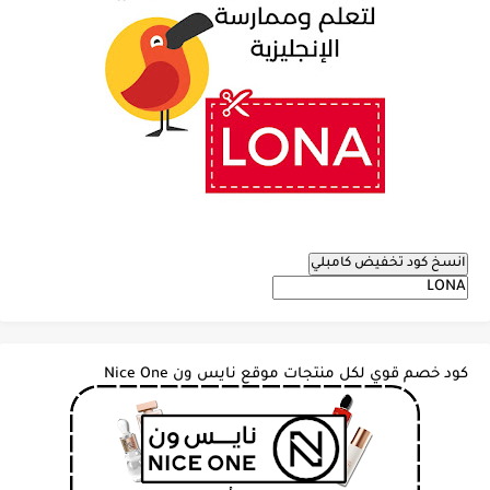
انسخ كود تخفيض كامبلي
كود خصم قوي لكل منتجات موقع نايس ون Nice One