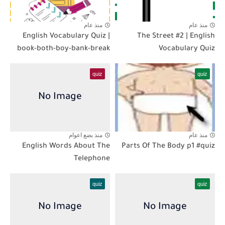
منذ عام
منذ عام
English Vocabulary Quiz |
The Street #2 | English
book-both-boy-bank-break
Vocabulary Quiz
quiz
quiz
منذ عام
منذ بضع اعوام
English Words About The
Parts Of The Body p1 #quiz
Telephone
quiz
quiz