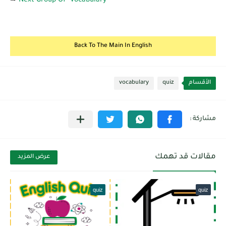
Next Group Of Vocabulary
Back To The Main In English
الأقسام
quiz
vocabulary
مقالات قد تهمك
عرض المزيد
quiz
quiz