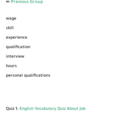
شرح قسم القراءة لكل وحدات الكتاب Super Goal 3 -...
⇚
Previous Group
wage
skill
experience
qualification
interview
hours
personal qualifications
Quiz 1:
English Vocabulary Quiz About Job