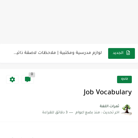
مناهج اللغة الإنجليزية, جميع المراحل Super Goal, Mega Goal
كل خطأ درس، وكل درس خطوة نحو النجاح
لوازم مدرسية ومكتبية | ملاحظات لاصقة ذاتية على شكل قلب...
الجديد
مجموعة واحدة من 7 قطع من القرطاسية الجميلة
0
The Winter Surprise
quiz
أفضل أكواد خصم تفيدك عند التسوق Discount Codes That Help...
Job Vocabulary
أهمية تعلم قواعد اللغة الإنجليزية | مكونات الجملة في اللغة...
ثمرات اللغة
اخر تحديث :
منذ بضع اعوام
3 دقائق للقراءة
شرح قسم القراءة لكل وحدات الكتاب Super Goal 3 -...
شرح قسم القراءة لكل وحدات الكتاب Super Goal 3 -...