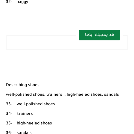
32- baggy
قد يعجبك ايضا
Describing shoes
well-polished shoes, trainers , high-heeled shoes, sandals
33- well-polished shoes
34- trainers
35- high-heeled shoes
36- sandals