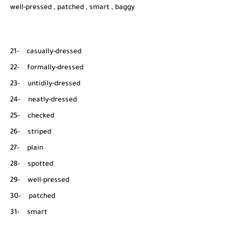
well-pressed , patched , smart , baggy
21- casually-dressed
22- formally-dressed
23- untidily-dressed
24- neatly-dressed
25- checked
26- striped
27- plain
28- spotted
29- well-pressed
30- patched
31- smart