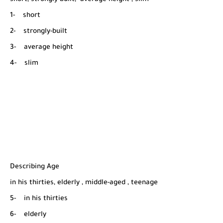
1- short
2- strongly-built
3- average height
4- slim
Describing Age
in his thirties, elderly , middle-aged , teenage
5- in his thirties
6- elderly