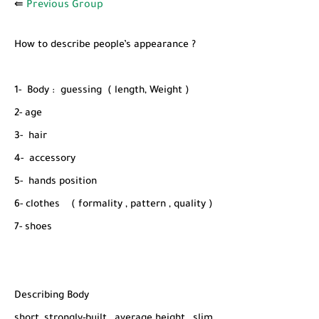
شرح قسم القراءة لكل وحدات الكتاب Super Goal 3 -...
⇚
Previous Group
How to describe people’s appearance ?
1- Body : guessing ( length, Weight )
2- age
3- hair
4- accessory
5- hands position
6- clothes ( formality , pattern , quality )
7- shoes
Describing Body
short, strongly-built, average height , slim