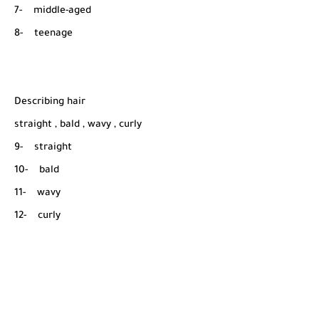
7- middle-aged
8- teenage
Describing hair
straight , bald , wavy , curly
9- straight
10- bald
11- wavy
12- curly