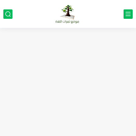
مناهج اللغة الإنجليزية, جميع المراحل Super Goal, Mega Goal