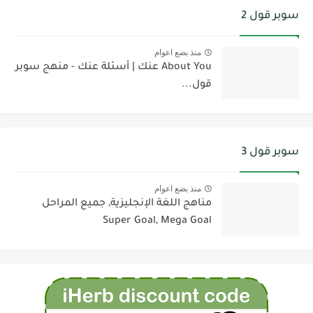
سوبر قول 2
منذ بضع اعوام
About You عنك | أسئلة عنك - منهج سوبر
قول...
سوبر قول 3
منذ بضع اعوام
مناهج اللغة الإنجليزية, جميع المراحل
Super Goal, Mega Goal