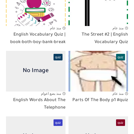
منذ عام
منذ عام
English Vocabulary Quiz |
The Street #2 | English
book-both-boy-bank-break
Vocabulary Quiz
quiz
quiz
منذ عام
منذ بضع اعوام
English Words About The
Parts Of The Body p1 #quiz
Telephone
quiz
quiz