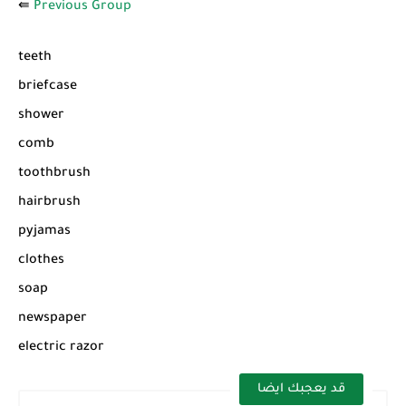
⇚
Previous Group
teeth
briefcase
shower
comb
toothbrush
hairbrush
pyjamas
clothes
soap
newspaper
electric razor
قد يعجبك ايضا