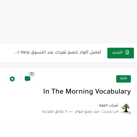
كل خطأ درس، وكل درس خطوة نحو النجاح
لوازم مدرسية ومكتبية | ملاحظات لاصقة ذاتية على شكل قلب...
مجموعة واحدة من 7 قطع من القرطاسية الجميلة
The Winter Surprise
أفضل أكواد خصم تفيدك عند التسوق Discount Codes That Help...
الجديد
أهمية تعلم قواعد اللغة الإنجليزية | مكونات الجملة في اللغة...
0
شرح قسم القراءة لكل وحدات الكتاب Super Goal 3 -...
quiz
شرح قسم القراءة لكل وحدات الكتاب Super Goal 3 -...
شرح قسم القراءة لكل وحدات الكتاب Super Goal 3 -...
ثمرات اللغة
اخر تحديث :
منذ بضع اعوام
3 دقائق للقراءة