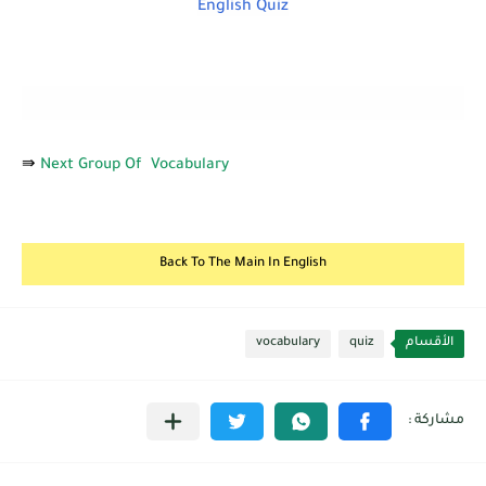
English Quiz
⇛
Next Group Of Vocabulary
Back To The Main In English
الأقسام
quiz
vocabulary