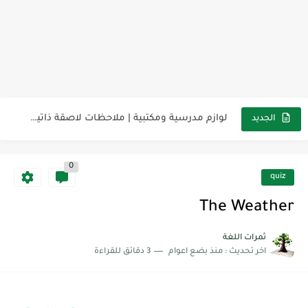
مناهج اللغة الإنجليزية, جميع المراحل Super Goal, Mega Goal
كل خطأ درس، وكل درس خطوة نحو النجاح
لوازم مدرسية ومكتبية | ملاحظات لاصقة ذاتية على شكل قلب...
الجديد
مجموعة واحدة من 7 قطع من القرطاسية الجميلة
0
The Winter Surprise
quiz
أفضل أكواد خصم تفيدك عند التسوق Discount Codes That Help...
The Weather
أهمية تعلم قواعد اللغة الإنجليزية | مكونات الجملة في اللغة...
ثمرات اللغة
اخر تحديث :
منذ بضع اعوام
3 دقائق للقراءة
شرح قسم القراءة لكل وحدات الكتاب Super Goal 3 -...
شرح قسم القراءة لكل وحدات الكتاب Super Goal 3 -...