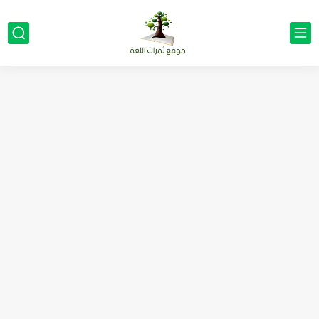
مناهج اللغة الإنجليزية, جميع المراحل Super Goal, Mega Goal