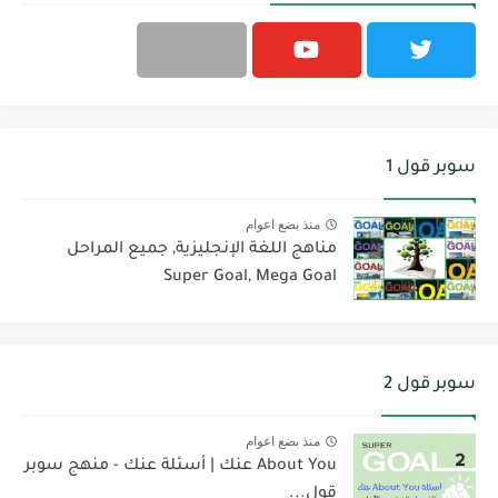
سوبر قول 1
منذ بضع اعوام
مناهج اللغة الإنجليزية, جميع المراحل
Super Goal, Mega Goal
سوبر قول 2
منذ بضع اعوام
About You عنك | أسئلة عنك - منهج سوبر
قول...