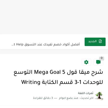
كل خطأ درس، وكل درس خطوة نحو النجاح
لوازم مدرسية ومكتبية | ملاحظات لاصقة ذاتية على شكل قلب...
مجموعة واحدة من 7 قطع من القرطاسية الجميلة
The Winter Surprise
أفضل أكواد خصم تفيدك عند التسوق Discount Codes That Help...
الجديد
أهمية تعلم قواعد اللغة الإنجليزية | مكونات الجملة في اللغة...
0
شرح قسم القراءة لكل وحدات الكتاب Super Goal 3 -...
شرح قسم القراءة لكل وحدات الكتاب Super Goal 3 -...
شرح ميقا قول 5 Mega Goal التوسع
شرح قسم القراءة لكل وحدات الكتاب Super Goal 3 -...
للوحدات 1-3 قسم الكتابة Writing
ثمرات اللغة
اخر تحديث :
منذ بضع اعوام
3 دقائق للقراءة