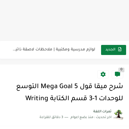
مناهج اللغة الإنجليزية, جميع المراحل Super Goal, Mega Goal
كل خطأ درس، وكل درس خطوة نحو النجاح
لوازم مدرسية ومكتبية | ملاحظات لاصقة ذاتية على شكل قلب...
الجديد
مجموعة واحدة من 7 قطع من القرطاسية الجميلة
0
The Winter Surprise
أفضل أكواد خصم تفيدك عند التسوق Discount Codes That Help...
شرح ميقا قول 5 Mega Goal التوسع
أهمية تعلم قواعد اللغة الإنجليزية | مكونات الجملة في اللغة...
للوحدات 1-3 قسم الكتابة Writing
شرح قسم القراءة لكل وحدات الكتاب Super Goal 3 -...
ثمرات اللغة
اخر تحديث :
منذ بضع اعوام
3 دقائق للقراءة
شرح قسم القراءة لكل وحدات الكتاب Super Goal 3 -...