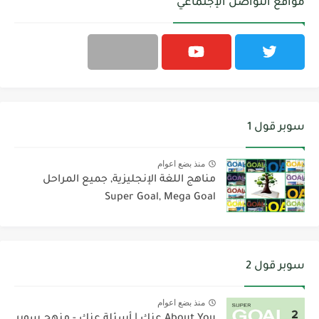
مواقع التواصل الإجتماعي
سوبر قول 1
منذ بضع اعوام
مناهج اللغة الإنجليزية, جميع المراحل
Super Goal, Mega Goal
سوبر قول 2
منذ بضع اعوام
About You عنك | أسئلة عنك - منهج سوبر