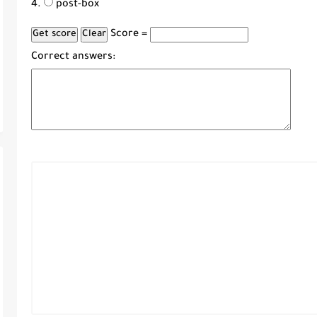
post-box
Score =
Correct answers: