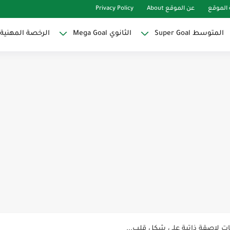
الموقع
عن الموقع About
Privacy Policy
المتوسط Super Goal
الثانوي Mega Goal
الرخصة المهنية
Super Goal
حو النجاح
ات لاصقة ذاتية على شكل قلب...