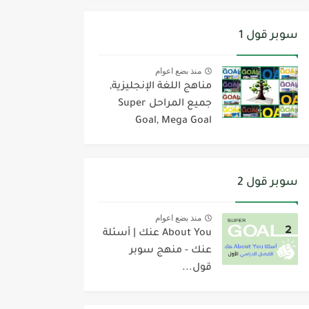
سوبر قول 1
منذ بضع اعوام
مناهج اللغة الإنجليزية,
جميع المراحل Super
Goal, Mega Goal
سوبر قول 2
منذ بضع اعوام
About You عنك | أسئلة
عنك - منهج سوبر
قول...