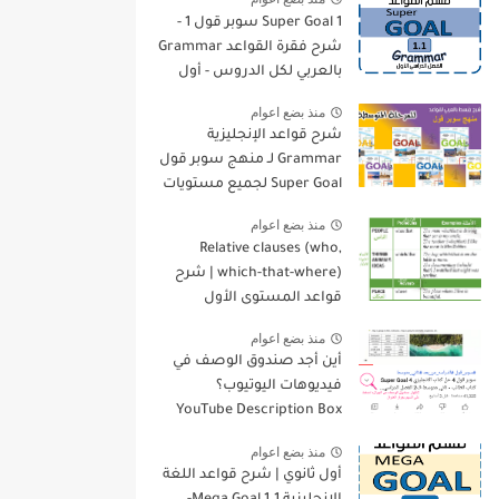
Super Goal 1 سوبر قول 1 -
شرح فقرة القواعد Grammar
بالعربي لكل الدروس - أول
متوسط, الفصل الدراسي
منذ بضع اعوام
الأول
شرح قواعد الإنجليزية
Grammar لـ منهج سوبر قول
Super Goal لجميع مستويات
المرحلة المتوسطة
منذ بضع اعوام
Relative clauses (who,
which-that-where) | شرح
قواعد المستوى الأول
للمرحلة الثانوية
منذ بضع اعوام
أين أجد صندوق الوصف في
فيديوهات اليوتيوب؟
YouTube Description Box
منذ بضع اعوام
أول ثانوي | شرح قواعد اللغة