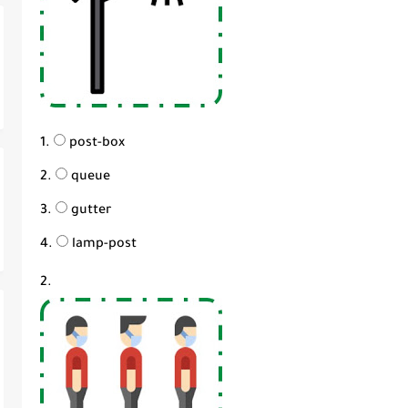
post-box
queue
gutter
lamp-post
2.