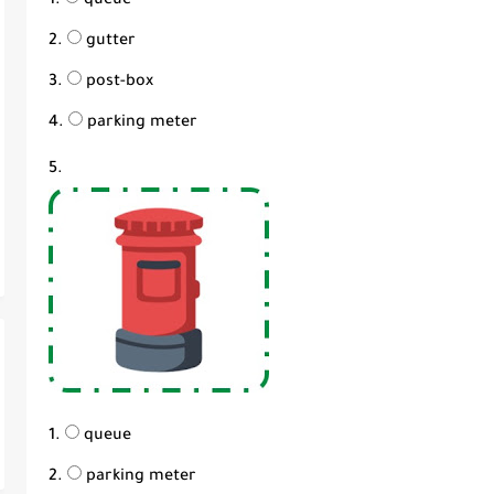
queue
gutter
post-box
parking meter
5.
queue
parking meter