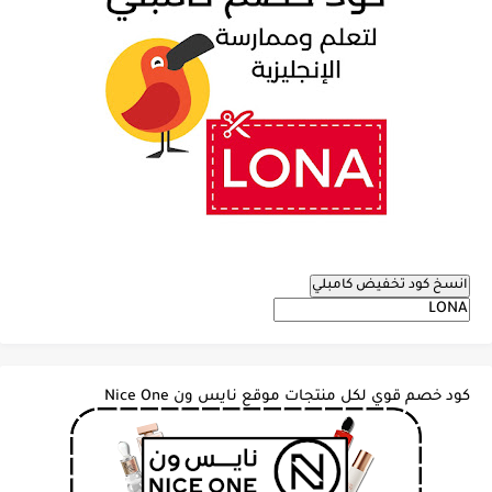
انسخ كود تخفيض كامبلي
كود خصم قوي لكل منتجات موقع نايس ون Nice One