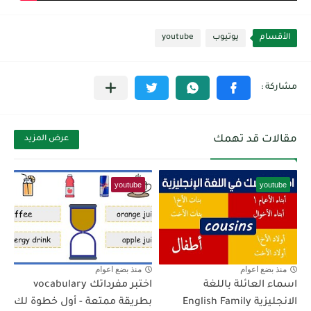
الأقسام
يوتيوب
youtube
مقالات قد تهمك
عرض المزيد
youtube
youtube
منذ بضع اعوام
منذ بضع اعوام
اسماء العائلة باللغة
اختبر مفرداتك vocabulary
الانجليزية English Family
بطريقة ممتعة - أول خطوة لك