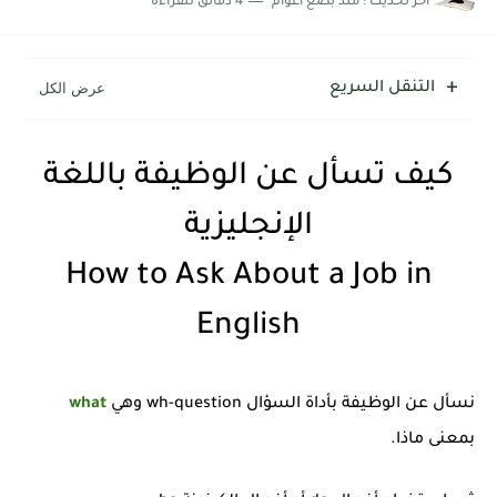
اخر تحديث :
منذ بضع اعوام
4 دقائق للقراءة
شرح قسم القراءة لكل وحدات الكتاب Super Goal 3 -...
التنقل السريع
كيف تسأل عن الوظيفة باللغة
الإنجليزية
How to Ask About a Job in
English
نسأل عن الوظيفة بأداة السؤال wh-question وهي
what
بمعنى ماذا.