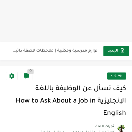
مناهج اللغة الإنجليزية, جميع المراحل Super Goal, Mega Goal
كل خطأ درس، وكل درس خطوة نحو النجاح
لوازم مدرسية ومكتبية | ملاحظات لاصقة ذاتية على شكل قلب...
الجديد
مجموعة واحدة من 7 قطع من القرطاسية الجميلة
0
The Winter Surprise
يوتيوب
أفضل أكواد خصم تفيدك عند التسوق Discount Codes That Help...
كيف تسأل عن الوظيفة باللغة
أهمية تعلم قواعد اللغة الإنجليزية | مكونات الجملة في اللغة...
الإنجليزية How to Ask About a Job in
شرح قسم القراءة لكل وحدات الكتاب Super Goal 3 -...
English
شرح قسم القراءة لكل وحدات الكتاب Super Goal 3 -...
ثمرات اللغة