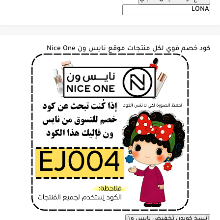
كود خصم قوي لكل منتجات موقع نايس ون Nice One
انسخ كوبون تخفيض نايس ون