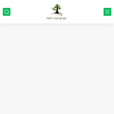
مناهج اللغة الإنجليزية, جميع المراحل Super Goal, Mega Goal
كل خطأ درس، وكل درس خطوة نحو النجاح
لوازم مدرسية ومكتبية | ملاحظات لاصقة ذاتية على شكل قلب...
مجموعة واحدة من 7 قطع من القرطاسية الجميلة