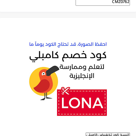
انسخ كود تخفيض كامبلي