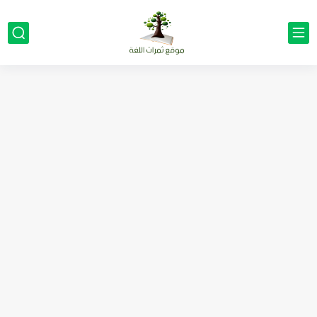
مناهج اللغة الإنجليزية, جميع المراحل Super Goal, Mega Goal
كل خطأ درس، وكل درس خطوة نحو النجاح
لوازم مدرسية ومكتبية | ملاحظات لاصقة ذاتية على شكل قلب...