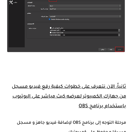
ثانياً: الآن نتعرف على خطوات كيفية رفع فيديو مسجل
من جهازك الكمبيوتر لعرضه كبث مباشر على اليوتيوب
باستخدام برنامج OBS
مرحلة التوجه إلى برنامج OBS لإضافة فيديو جاهز و مسجل