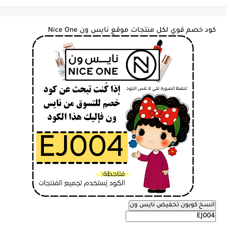
كود خصم قوي لكل منتجات موقع نايس ون Nice One
انسخ كوبون تخفيض نايس ون