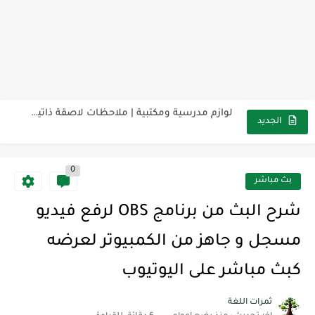
مناهج اللغة الإنجليزية, جميع المراحل Super Goal, Mega Goal
كل خطأ درس، وكل درس خطوة نحو النجاح
لوازم مدرسية ومكتبية | ملاحظات لاصقة ذاتية على شكل قلب...
مجموعة واحدة من 7 قطع من القرطاسية الجميلة
الجديد
The Winter Surprise
0
أفضل أكواد خصم تفيدك عند التسوق Discount Codes That Help...
بث مباشر
أهمية تعلم قواعد اللغة الإنجليزية | مكونات الجملة في اللغة...
شرح البث من برنامج OBS لرفع فيديو
شرح قسم القراءة لكل وحدات الكتاب Super Goal 3 -...
مسجل و جاهز من الكمبيوتر لعرضه
شرح قسم القراءة لكل وحدات الكتاب Super Goal 3 -...
كبث مباشر على اليوتيوب
شرح قسم القراءة لكل وحدات الكتاب Super Goal 3 -...
ثمرات اللغة