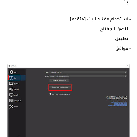
- بث
- استخدام مفتاح البث [متقدم]
- نلصق المفتاح
- تطبيق
- موافق