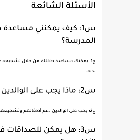
الأسئلة الشائعة
س1: كيف يمكنني مساعدة
المدرسة؟
ج1: يمكنك مساعدة طفلك من خلال تشجيعه على
لديه.
س2: ماذا يجب على الوالدين القيام به لدعم صداقات أطفالهم؟
ج2: يجب على الوالدين دعم أطفالهم وتشجيعهم على التفاعل مع أقرانهم وتقدير اختلافاتهم.
س3: هل يمكن للصداقات في