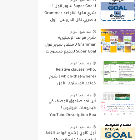
Super Goal 1 سوبر قول 1 -
شرح فقرة القواعد Grammar
بالعربي لكل الدروس - أول
متوسط, الفصل الدراسي
منذ بضع اعوام
الأول
شرح قواعد الإنجليزية
Grammar لـ منهج سوبر قول
Super Goal لجميع مستويات
المرحلة المتوسطة
منذ بضع اعوام
Relative clauses (who,
which-that-where) | شرح
قواعد المستوى الأول
للمرحلة الثانوية
منذ بضع اعوام
أين أجد صندوق الوصف في
فيديوهات اليوتيوب؟
YouTube Description Box
منذ بضع اعوام
أول ثانوي | شرح قواعد اللغة