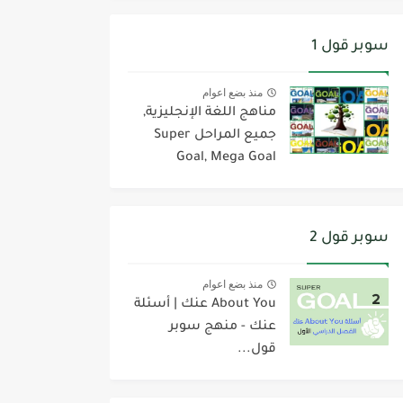
سوبر قول 1
منذ بضع اعوام
مناهج اللغة الإنجليزية,
جميع المراحل Super
Goal, Mega Goal
سوبر قول 2
منذ بضع اعوام
About You عنك | أسئلة
عنك - منهج سوبر
قول...