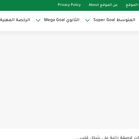
الموقع
عن الموقع About
Privacy Policy
المتوسط Super Goal
الثانوي Mega Goal
الرخصة المهنية
Super Goal
حو النجاح
ات لاصقة ذاتية على شكل قلب...