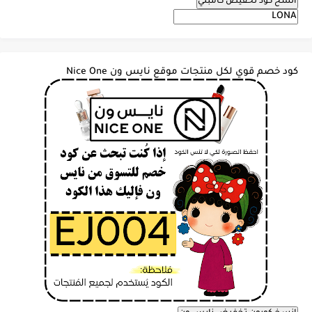
انسخ كود تخفيض كامبلي
كود خصم قوي لكل منتجات موقع نايس ون Nice One