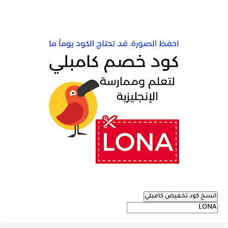
انسخ كود تخفيض كامبلي