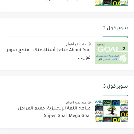
سوبر قول 2
منذ بضع اعوام
About You عنك | أسئلة عنك - منهج سوبر
قول...
سوبر قول 3
منذ بضع اعوام
مناهج اللغة الإنجليزية, جميع المراحل
Super Goal, Mega Goal