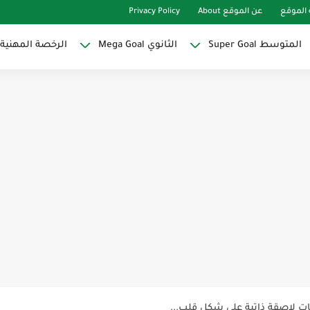
الموقع
عن الموقع About
Privacy Policy
المتوسط Super Goal
الثانوي Mega Goal
الرخصة المهنية
Super Goal
حو النجاح
ات لاصقة ذاتية على شكل قلب...