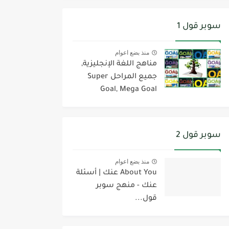
سوبر قول 1
منذ بضع اعوام
مناهج اللغة الإنجليزية,
جميع المراحل Super
Goal, Mega Goal
سوبر قول 2
منذ بضع اعوام
About You عنك | أسئلة
عنك - منهج سوبر
قول...