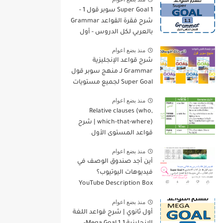
Super Goal 1 سوبر قول 1 -
شرح فقرة القواعد Grammar
بالعربي لكل الدروس - أول
متوسط, الفصل الدراسي
منذ بضع اعوام
الأول
شرح قواعد الإنجليزية
Grammar لـ منهج سوبر قول
Super Goal لجميع مستويات
المرحلة المتوسطة
منذ بضع اعوام
Relative clauses (who,
which-that-where) | شرح
قواعد المستوى الأول
للمرحلة الثانوية
منذ بضع اعوام
أين أجد صندوق الوصف في
فيديوهات اليوتيوب؟
YouTube Description Box
منذ بضع اعوام
أول ثانوي | شرح قواعد اللغة