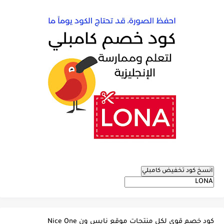
انسخ كود تخفيض كامبلي
كود خصم قوي لكل منتجات موقع نايس ون Nice One