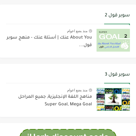
سوبر قول 2
منذ بضع اعوام
About You عنك | أسئلة عنك - منهج سوبر
قول...
سوبر قول 3
منذ بضع اعوام
مناهج اللغة الإنجليزية, جميع المراحل
Super Goal, Mega Goal