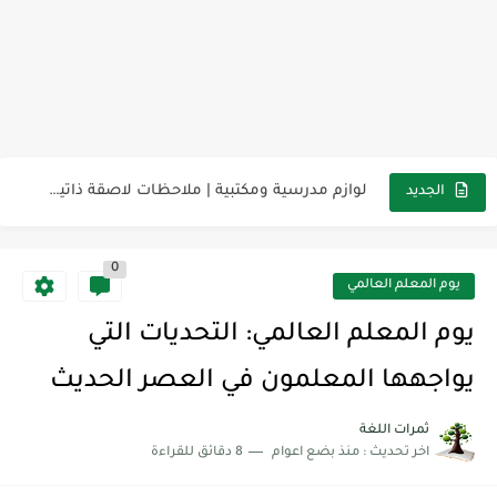
مناهج اللغة الإنجليزية, جميع المراحل Super Goal, Mega Goal
كل خطأ درس، وكل درس خطوة نحو النجاح
لوازم مدرسية ومكتبية | ملاحظات لاصقة ذاتية على شكل قلب...
مجموعة واحدة من 7 قطع من القرطاسية الجميلة
الجديد
The Winter Surprise
0
أفضل أكواد خصم تفيدك عند التسوق Discount Codes That Help...
يوم المعلم العالمي
أهمية تعلم قواعد اللغة الإنجليزية | مكونات الجملة في اللغة...
يوم المعلم العالمي: التحديات التي
شرح قسم القراءة لكل وحدات الكتاب Super Goal 3 -...
يواجهها المعلمون في العصر الحديث
شرح قسم القراءة لكل وحدات الكتاب Super Goal 3 -...
ثمرات اللغة
اخر تحديث :
منذ بضع اعوام
8 دقائق للقراءة
شرح قسم القراءة لكل وحدات الكتاب Super Goal 3 -...