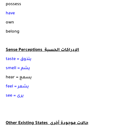
possess
have
own
belong
Sense Perceptions الإدراكات الحسية
taste = يتذوق
smell = يشم
hear = يسمع
feel = يشعر
see = يرى
Other Existing States حالات موجودة أخرى