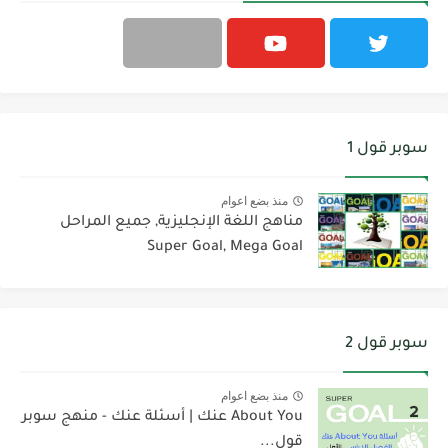
سوبر قول 1
منذ بضع اعوام
مناهج اللغة الإنجليزية, جميع المراحل
Super Goal, Mega Goal
سوبر قول 2
منذ بضع اعوام
About You عنك | أسئلة عنك - منهج سوبر
قول...