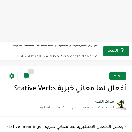
مناهج اللغة الإنجليزية, جميع المراحل Super Goal, Mega Goal
كل خطأ درس، وكل درس خطوة نحو النجاح
لوازم مدرسية ومكتبية | ملاحظات لاصقة ذاتية على شكل قلب...
مجموعة واحدة من 7 قطع من القرطاسية الجميلة
الجديد
The Winter Surprise
1
أفضل أكواد خصم تفيدك عند التسوق Discount Codes That Help...
قواعد
أهمية تعلم قواعد اللغة الإنجليزية | مكونات الجملة في اللغة...
أفعال لها معاني خبرية Stative Verbs
شرح قسم القراءة لكل وحدات الكتاب Super Goal 3 -...
ثمرات اللغة
اخر تحديث :
منذ بضع اعوام
4 دقائق للقراءة
شرح قسم القراءة لكل وحدات الكتاب Super Goal 3 -...
شرح قسم القراءة لكل وحدات الكتاب Super Goal 3 -...
- بعض الأفعال الإنجليزية لها معاني خبرية. stative meanings