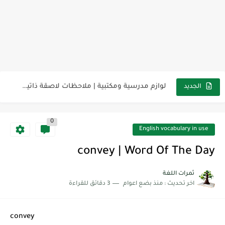
مناهج اللغة الإنجليزية, جميع المراحل Super Goal, Mega Goal
كل خطأ درس، وكل درس خطوة نحو النجاح
لوازم مدرسية ومكتبية | ملاحظات لاصقة ذاتية على شكل قلب...
الجديد
مجموعة واحدة من 7 قطع من القرطاسية الجميلة
0
The Winter Surprise
English vocabulary in use
أفضل أكواد خصم تفيدك عند التسوق Discount Codes That Help...
convey | Word Of The Day
أهمية تعلم قواعد اللغة الإنجليزية | مكونات الجملة في اللغة...
ثمرات اللغة
اخر تحديث :
منذ بضع اعوام
3 دقائق للقراءة
شرح قسم القراءة لكل وحدات الكتاب Super Goal 3 -...
شرح قسم القراءة لكل وحدات الكتاب Super Goal 3 -...
convey