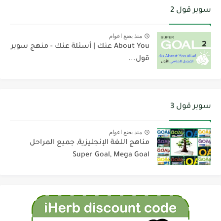
سوبر قول 2
منذ بضع اعوام
About You عنك | أسئلة عنك - منهج سوبر
قول...
سوبر قول 3
منذ بضع اعوام
مناهج اللغة الإنجليزية, جميع المراحل
Super Goal, Mega Goal