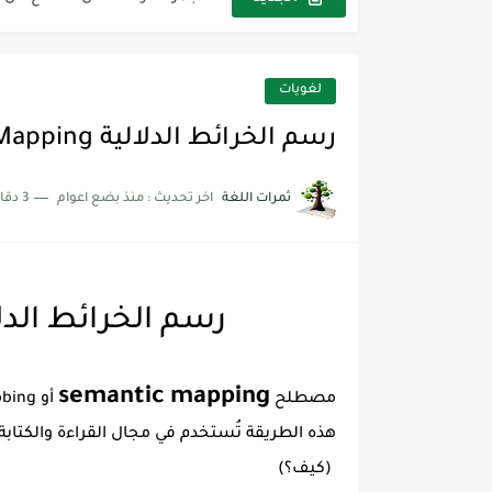
أفضل أكواد خصم تفيدك عند التسوق t Codes That Help
أهمية تعلم قواعد اللغة الإنجليز
لغويات
شرح قسم القراءة لكل وحدات الكتاب r Goal 3
رسم الخرائط الدلالية Semantic Mapping
شرح قسم القراءة لكل وحدات الكتاب r Goal 3
ثمرات اللغة
اخر تحديث :
منذ بضع اعوام
3 دقائق للقراءة
شرح قسم القراءة لكل وحدات الكتاب r Goal 3
رسم الخرائط الدلالية  Mapping
semantic mapping
مصطلح
أو semantic webbing
هذه الطريقة تُستخدم في مجال القراءة والكتابة
(كيف؟)