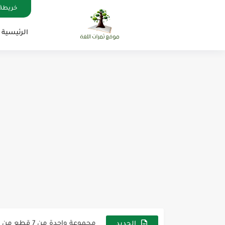
خريطة 
الرئيسية
مناهج اللغة الإنجليزية, جميع المراحل , Mega Goal
كل خطأ درس، وكل درس خطوة ن
لوازم مدرسية ومكتبية | ملاحظ
مجموعة واحدة من 7 قطع من القرطاسية الجميلة
The Winter Surprise
الجديد