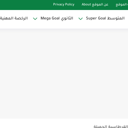
الموقع
عن الموقع About
Privacy Policy
المتوسط Super Goal
الثانوي Mega Goal
الرخصة المهنية
Super Goal
حو النجاح
ات لاصقة ذاتية على شكل قلب...