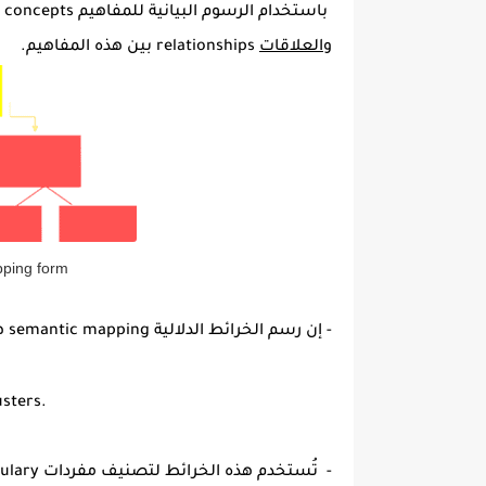
باستخدام الرسوم البيانية للمفاهيم
f concepts
و
العلاقات
relationships بين هذه المفاهيم.
ping form
- إن رسم الخرائط الدلالية semantic mapping هو عبارة عن تصنيف أفكار داخل عناقيد مفهومة.
usters.
- تُستخدم هذه الخرائط لتصنيف مفردات vocabulary أو معلومات أو أفكار...الخ.