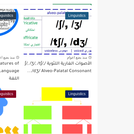
nguistics
Linguistics
منذ بضع اعوام
منذ بضع اع
الأصوات الغارية اللثوية /ʃ/, /ʒ/, /tʃ/,
eatures of
/dʒ/ Alveo-Palatal Consonant...
اللغة
nguistics
Linguistics