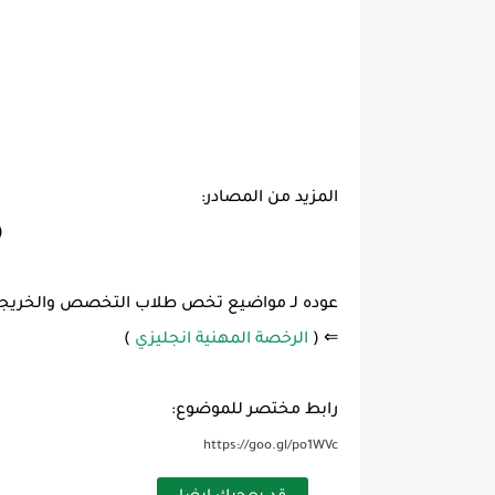
المزيد من المصادر:
)
عوده لـ مواضيع تخص طلاب التخصص والخريجين 
⇐ (
الرخصة المهنية انجليزي
)
رابط مختصر للموضوع:
https://goo.gl/po1WVc