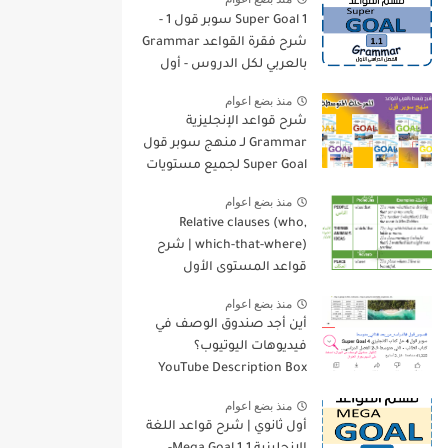
Super Goal 1 سوبر قول 1 -
شرح فقرة القواعد Grammar
بالعربي لكل الدروس - أول
متوسط, الفصل الدراسي
منذ بضع اعوام
الأول
شرح قواعد الإنجليزية
Grammar لـ منهج سوبر قول
Super Goal لجميع مستويات
المرحلة المتوسطة
منذ بضع اعوام
Relative clauses (who,
which-that-where) | شرح
قواعد المستوى الأول
للمرحلة الثانوية
منذ بضع اعوام
أين أجد صندوق الوصف في
فيديوهات اليوتيوب؟
YouTube Description Box
منذ بضع اعوام
أول ثانوي | شرح قواعد اللغة