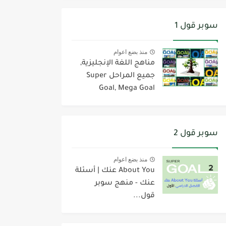
سوبر قول 1
منذ بضع اعوام
مناهج اللغة الإنجليزية,
جميع المراحل Super
Goal, Mega Goal
سوبر قول 2
منذ بضع اعوام
About You عنك | أسئلة
عنك - منهج سوبر
قول...