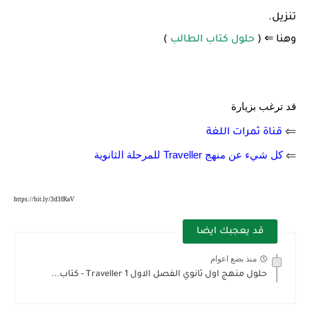
تنزيل.
وهنا ⇐ (
حلول كتاب الطالب
)
قد ترغب بزيارة
⇐
قناة ثمرات اللغة
⇐
كل شيء عن منهج Traveller للمرحلة الثانوية
https://bit.ly/3d3fRaV
قد يعجبك ايضا
منذ بضع اعوام
حلول منهج اول ثانوي الفصل الاول Traveller 1 - كتاب...