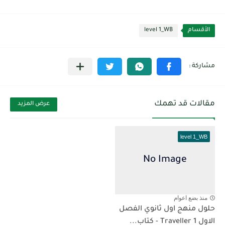
الأقسام
level 1_WB
مقالات قد تهمك
عرض المزيد
level 1_WB
منذ بضع اعوام
حلول منهج اول ثانوي الفصل
الاول Traveller 1 - كتاب...