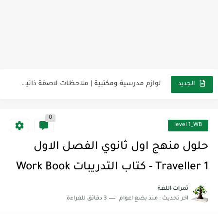
مناهج اللغة الإنجليزية, جميع المراحل Super Goal, Mega Goal
كل خطأ درس، وكل درس خطوة نحو النجاح
لوازم مدرسية ومكتبية | ملاحظات لاصقة ذاتية على شكل قلب...
الجديد
مجموعة واحدة من 7 قطع من القرطاسية الجميلة
0
The Winter Surprise
level 1_WB
أفضل أكواد خصم تفيدك عند التسوق Discount Codes That Help...
حلول منهج اول ثانوي الفصل الاول
أهمية تعلم قواعد اللغة الإنجليزية | مكونات الجملة في اللغة...
Traveller 1 - كتاب التدريبات Work Book
شرح قسم القراءة لكل وحدات الكتاب Super Goal 3 -...
ثمرات اللغة
اخر تحديث :
منذ بضع اعوام
3 دقائق للقراءة
شرح قسم القراءة لكل وحدات الكتاب Super Goal 3 -...