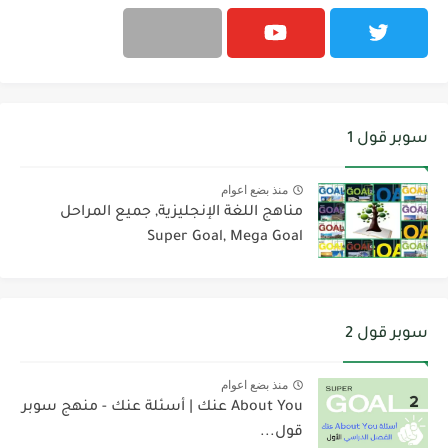
سوبر قول 1
منذ بضع اعوام
مناهج اللغة الإنجليزية, جميع المراحل
Super Goal, Mega Goal
سوبر قول 2
منذ بضع اعوام
About You عنك | أسئلة عنك - منهج سوبر
قول...