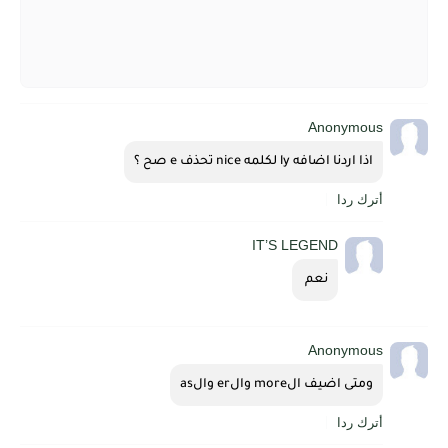
Anonymous
اذا اردنا اضافه ly لكلمه nice تحذف e صح ؟
أترك ردا
IT’S LEGEND
نعم 
Anonymous
ومتى اضيف الmore والer والas
أترك ردا