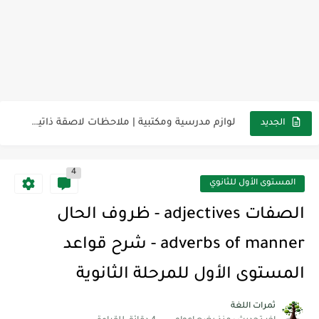
مناهج اللغة الإنجليزية, جميع المراحل Super Goal, Mega Goal
كل خطأ درس، وكل درس خطوة نحو النجاح
لوازم مدرسية ومكتبية | ملاحظات لاصقة ذاتية على شكل قلب...
الجديد
مجموعة واحدة من 7 قطع من القرطاسية الجميلة
4
The Winter Surprise
المستوى الأول للثانوي
أفضل أكواد خصم تفيدك عند التسوق Discount Codes That Help...
الصفات adjectives - ظروف الحال
أهمية تعلم قواعد اللغة الإنجليزية | مكونات الجملة في اللغة...
adverbs of manner - شرح قواعد
شرح قسم القراءة لكل وحدات الكتاب Super Goal 3 -...
المستوى الأول للمرحلة الثانوية
شرح قسم القراءة لكل وحدات الكتاب Super Goal 3 -...
ثمرات اللغة