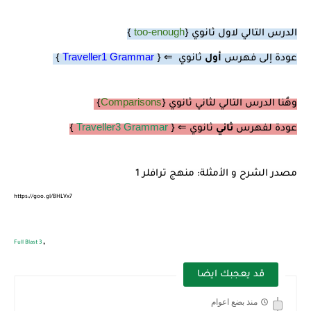
too-enough
الدرس التالي لاول ثانوي {
}
Traveller1 Grammar
عودة إلى فهرس
أول
ثانوي ⇐ {
}
Comparisons
وهٌنا الدرس التالي لثاني ثانوي {
}
Traveller3 Grammar
عودة لفهرس
ثاني
ثانوي
⇐
{
}
مصدر الشرح و الأمثلة: منهج ترافلر 1
https://goo.gl/BHLVx7
,
Full Blast 3
قد يعجبك ايضا
منذ بضع اعوام