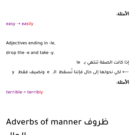
الأمثلة
:
easy
➝
eas
ily
Adjectives ending in -le,
drop the -e and take -y.
إذا كانت الصفة تنتهي بـ le
⟵ لكي نحولها إلى
حال
فإننا نُسقط الـ e ونضيف فقط y
الأمثلة
:
terrible
➝
terrib
ly
Adverbs of manner ظروف