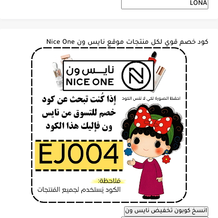
كود خصم قوي لكل منتجات موقع نايس ون Nice One
انسخ كوبون تخفيض نايس ون