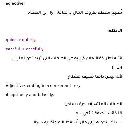
adjective.
نُصيغ معظم ظروف الحال بـ إضافة ly إلى الصفة.
الأمثلة
:
quiet
➝
quiet
ly
careful
➝
careful
ly
انتبه لطريقة الإملاء في بعض الصفات التي تريد تحويلها إلى
(حال)
لأنه ليس دائما نضيف فقط ly
Adjectives ending in a consonant
+ -y,
drop the -y and take -ily.
الصفات المنتهية بـ حرف ساكن
إذا كانت الصفة تنتهي بـ y
⟵
لكي نحولها إلى
حال نُسقط الـ y ونضيف ily