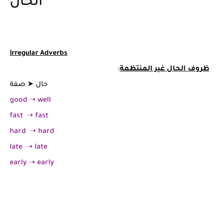
الحال
Irregular Adverbs
ظروف الحال غير المنتظمة
:
حال
➤
صفة
good
➝
well
fast
➝
fast
hard
➝
hard
late
➝
late
early
➝
early