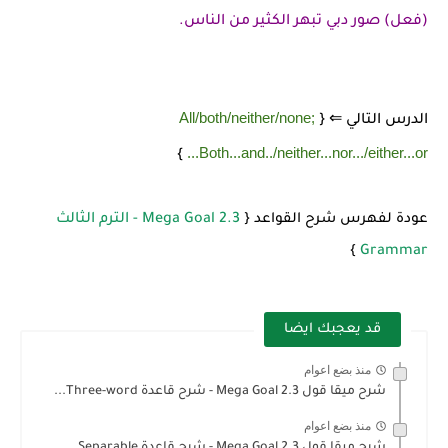
(فعل) صور دبي تبهر الكثير من الناس.
All/both/neither/none;
الدرس التالي ⇐ {
Both...and../neither...nor.../either...or...
}
عودة لفهرس شرح القواعد {
Mega Goal 2.3 - الترم الثالث
}
Grammar
قد يعجبك ايضا
منذ بضع اعوام
شرح ميقا قول 2.3 Mega Goal - شرح قاعدة Three-word...
منذ بضع اعوام