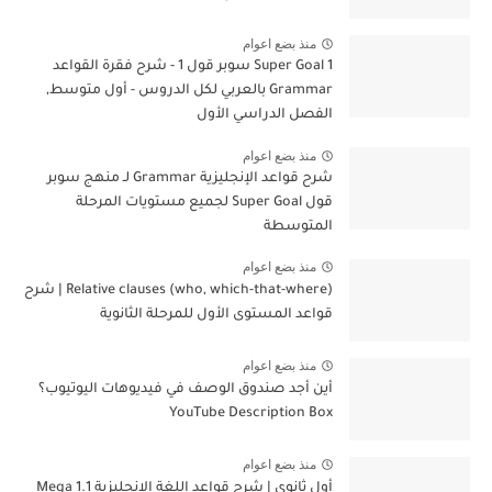
منذ بضع اعوام
Super Goal 1 سوبر قول 1 - شرح فقرة القواعد
Grammar بالعربي لكل الدروس - أول متوسط,
الفصل الدراسي الأول
منذ بضع اعوام
شرح قواعد الإنجليزية Grammar لـ منهج سوبر
قول Super Goal لجميع مستويات المرحلة
المتوسطة
منذ بضع اعوام
Relative clauses (who, which-that-where) | شرح
قواعد المستوى الأول للمرحلة الثانوية
منذ بضع اعوام
أين أجد صندوق الوصف في فيديوهات اليوتيوب؟
YouTube Description Box
منذ بضع اعوام
أول ثانوي | شرح قواعد اللغة الإنجليزية 1.1 Mega