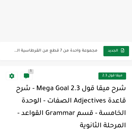
مناهج اللغة الإنجليزية, جميع المراحل Super Goal, Mega Goal
كل خطأ درس، وكل درس خطوة نحو النجاح
لوازم مدرسية ومكتبية | ملاحظات لاصقة ذاتية على شكل قلب...
مجموعة واحدة من 7 قطع من القرطاسية الجميلة
The Winter Surprise
الجديد
أفضل أكواد خصم تفيدك عند التسوق Discount Codes That Help...
1
أهمية تعلم قواعد اللغة الإنجليزية | مكونات الجملة في اللغة...
ميقا قول 2.3
شرح قسم القراءة لكل وحدات الكتاب Super Goal 3 -...
شرح ميقا قول 2.3 Mega Goal - شرح
شرح قسم القراءة لكل وحدات الكتاب Super Goal 3 -...
قاعدة Adjectives الصفات - الوحدة
شرح قسم القراءة لكل وحدات الكتاب Super Goal 3 -...
الخامسة - قسم Grammar القواعد -
المرحلة الثانوية