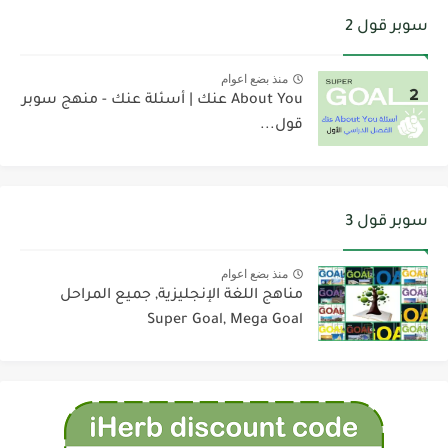
سوبر قول 2
منذ بضع اعوام
About You عنك | أسئلة عنك - منهج سوبر
قول...
سوبر قول 3
منذ بضع اعوام
مناهج اللغة الإنجليزية, جميع المراحل
Super Goal, Mega Goal