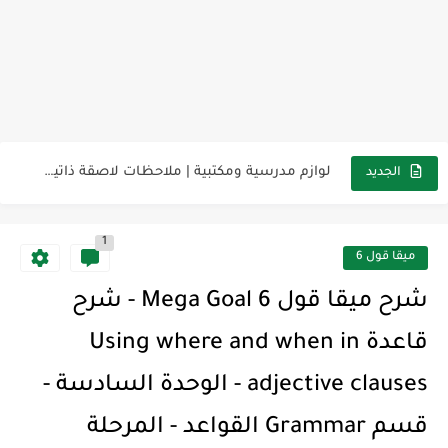
مناهج اللغة الإنجليزية, جميع المراحل Super Goal, Mega Goal
كل خطأ درس، وكل درس خطوة نحو النجاح
لوازم مدرسية ومكتبية | ملاحظات لاصقة ذاتية على شكل قلب...
الجديد
مجموعة واحدة من 7 قطع من القرطاسية الجميلة
1
The Winter Surprise
ميقا قول 6
أفضل أكواد خصم تفيدك عند التسوق Discount Codes That Help...
شرح ميقا قول 6 Mega Goal - شرح
أهمية تعلم قواعد اللغة الإنجليزية | مكونات الجملة في اللغة...
قاعدة Using where and when in
شرح قسم القراءة لكل وحدات الكتاب Super Goal 3 -...
adjective clauses - الوحدة السادسة -
شرح قسم القراءة لكل وحدات الكتاب Super Goal 3 -...
قسم Grammar القواعد - المرحلة