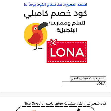
انسخ كود تخفيض كامبلي
كود خصم قوي لكل منتجات موقع نايس ون Nice One