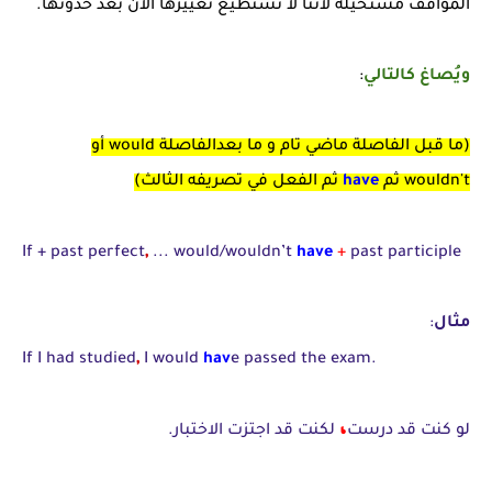
المواقف مستحيلة لأننا لا نستطيع تغييرها الآن بعد حدوثها.
ويُصاغ كالتالي
:
(ما قبل الفاصلة ماضي تام و ما بعدالفاصلة would أو
wouldn't ثم
have
ثم الفعل في تصريفه الثالث)
,
If + past perfect
... would/wouldn’t
have
+
past participle
مثال
:
,
If I had studied
I would
hav
e passed the exam.
،
لو كنت قد درست
لكنت قد اجتزت الاختبار.