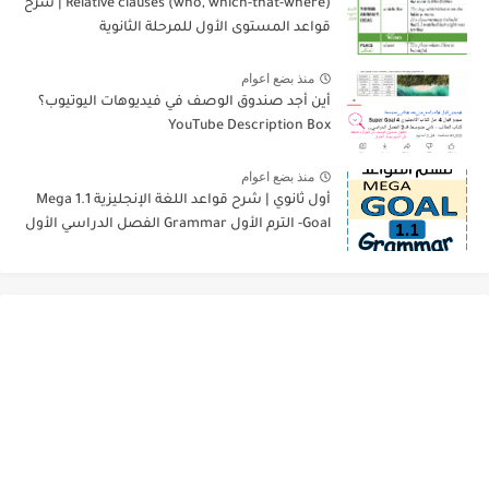
Relative clauses (who, which-that-where) | شرح
قواعد المستوى الأول للمرحلة الثانوية
منذ بضع اعوام
أين أجد صندوق الوصف في فيديوهات اليوتيوب؟
YouTube Description Box
منذ بضع اعوام
أول ثانوي | شرح قواعد اللغة الإنجليزية 1.1 Mega
Goal- الترم الأول Grammar الفصل الدراسي الأول