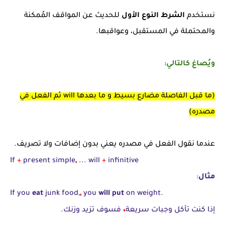
نستخدم
الشرط النوع الأول
للحديث عن المواقف المُمكنة
والمحتملة في المستقبل، وعواقبها.
ويُصاغ كالتالي
:
(ما قبل الفاصلة مضارع بسيط و ما بعدها will ثم الفعل في
مصدره)
عندما نقول الفعل في مصدره يعني بدون إضافات ولا تصريف.
,
If
+
present simple
... will
+
infinitive
مثال
:
,
If you
eat
junk food,
you
will put
on weight.
،
إذا كنت تأكل وجبات سريعة
فسوف تزيد وزنك.