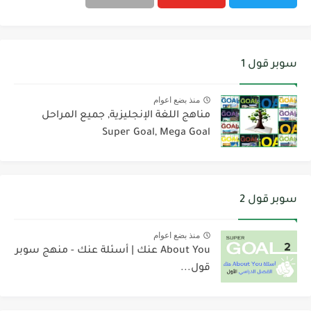
سوبر قول 1
منذ بضع اعوام
مناهج اللغة الإنجليزية, جميع المراحل
Super Goal, Mega Goal
سوبر قول 2
منذ بضع اعوام
About You عنك | أسئلة عنك - منهج سوبر
قول...