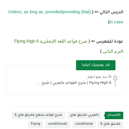
Unless, as long as, provided/providing (that),
الدرس التالي ⇐ {
in case
}
شرح قواعد اللغة الإنجليزية 6 Flying High
عودة للفهرس ⇐ {
الترم الثاني
}
قد يعجبك ايضا
منذ بضع اعوام
Flying High 6 | شرح القواعد بالعربي | شرح ...
الأقسام
بالعربي فلاينق هاي
شرح قواعد منهج فلاينق هاي 6
فلاينق هاي 6
conditional
conditionals
Flying