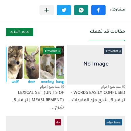
مقالات قد تهمك
عرض المزيد
Traveller 3
Traveller 3
منذ بضع اعوام
منذ بضع اعوام
LEXICAL SET (UNITS OF
WORDS EASILY CONFUSED -
ترافلر 3 , شرح جزء المفردات...
MEASUREMENT) | ترافلر 3 ,
شرح...
do
adjectives