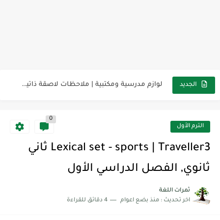
مناهج اللغة الإنجليزية, جميع المراحل Super Goal, Mega Goal
كل خطأ درس، وكل درس خطوة نحو النجاح
لوازم مدرسية ومكتبية | ملاحظات لاصقة ذاتية على شكل قلب...
الجديد
مجموعة واحدة من 7 قطع من القرطاسية الجميلة
0
The Winter Surprise
الترم الأول
أفضل أكواد خصم تفيدك عند التسوق Discount Codes That Help...
Lexical set - sports | Traveller3 ثاني
أهمية تعلم قواعد اللغة الإنجليزية | مكونات الجملة في اللغة...
ثانوي, الفصل الدراسي الأول
شرح قسم القراءة لكل وحدات الكتاب Super Goal 3 -...
ثمرات اللغة
اخر تحديث :
منذ بضع اعوام
4 دقائق للقراءة
شرح قسم القراءة لكل وحدات الكتاب Super Goal 3 -...