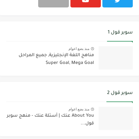
سوبر قول 1
منذ بضع اعوام
مناهج اللغة الإنجليزية, جميع المراحل
Super Goal, Mega Goal
سوبر قول 2
منذ بضع اعوام
About You عنك | أسئلة عنك - منهج سوبر
قول...