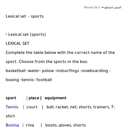
شرح قسم القراءة لكل وحدات الكتاب Super Goal 3 -...
2 Round Up
الدرس السابق ⇚
Lexical set - sports
• Lexical set (sports)
LEXICAL SET
Complete the table below with the correct name of the
sport. Choose from the sports in the box.
basketball -water- polow -indsurfings -nowboarding -
boxing -tennis- football
sport
|
place | equipment
Tennis
|
court | ball, racket, net, shorts, trainers, T-
shirt
Boxing
|
ring | boots, gloves, shorts