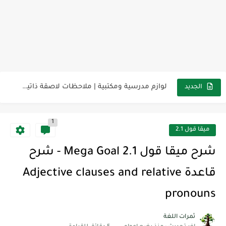
مناهج اللغة الإنجليزية, جميع المراحل Super Goal, Mega Goal
كل خطأ درس، وكل درس خطوة نحو النجاح
لوازم مدرسية ومكتبية | ملاحظات لاصقة ذاتية على شكل قلب...
الجديد
مجموعة واحدة من 7 قطع من القرطاسية الجميلة
1
The Winter Surprise
ميقا قول 2.1
أفضل أكواد خصم تفيدك عند التسوق Discount Codes That Help...
شرح ميقا قول 2.1 Mega Goal - شرح
أهمية تعلم قواعد اللغة الإنجليزية | مكونات الجملة في اللغة...
قاعدة Adjective clauses and relative
شرح قسم القراءة لكل وحدات الكتاب Super Goal 3 -...
pronouns
شرح قسم القراءة لكل وحدات الكتاب Super Goal 3 -...
ثمرات اللغة