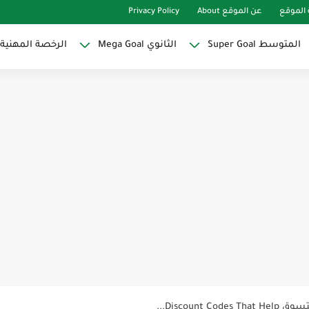
الموقع
عن الموقع About
Privacy Policy
المتوسط Super Goal
الثانوي Mega Goal
الرخصة المهنية
Super Goal
حو النجاح
ات لاصقة ذاتية على شكل قلب...
Discoun...
ية | مكونات الجملة في اللغة...