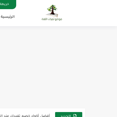
خريطة 
الرئيسية
مناهج اللغة الإنجليزية, جميع المراحل , Mega Goal
كل خطأ درس، وكل درس خطوة ن
لوازم مدرسية ومكتبية | ملاحظ
مجموعة واحدة من 7 قطع من القرطاسية الجميلة
The Winter Surprise
أفضل أكواد خصم تفيدك عند التسوق t Codes That Help
أهمية تعلم قواعد اللغة الإنجليز
الجديد