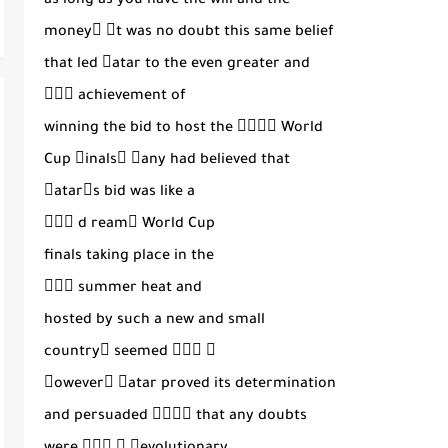
as long as you have the will and the
money􀀑 􀀬t was no doubt this same belief
that led 􀀴atar to the even greater and
􀀋􀀗􀀌 achievement of
winning the bid to host the 􀀕􀀓􀀕􀀕 World
Cup 􀀩inals􀀑 􀀰any had believed that
􀀴atar􀁩s bid was like a
􀀋􀀘􀀌 d ream􀀑 World Cup
finals taking place in the
􀀋􀀙􀀌 summer heat and
hosted by such a new and small
country􀀏 seemed 􀀋􀀚􀀌 􀀑
􀀫owever􀀏 􀀴atar proved its determination
and persuaded 􀀩􀀬􀀩􀀤 that any doubts