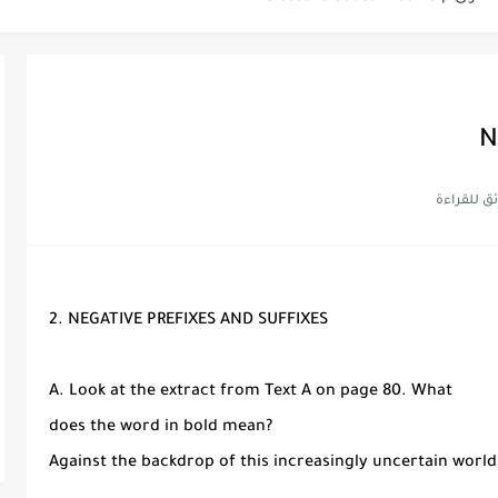
Supe -...
Supe -...
Supe -...
N
2. NEGATIVE PREFIXES AND SUFFIXES
A. Look at the extract from Text A on page 80. What
does the word in bold mean?
Against the backdrop of this increasingly uncertain world,