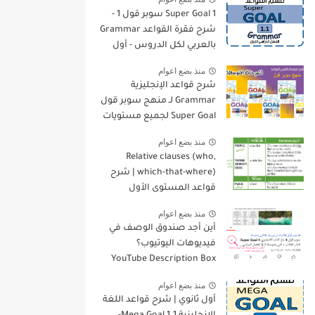
Super Goal 1 سوبر قول 1 -
شرح فقرة القواعد Grammar
بالعربي لكل الدروس - أول
متوسط, الفصل الدراسي
منذ بضع اعوام
الأول
شرح قواعد الإنجليزية
Grammar لـ منهج سوبر قول
Super Goal لجميع مستويات
المرحلة المتوسطة
منذ بضع اعوام
Relative clauses (who,
which-that-where) | شرح
قواعد المستوى الأول
للمرحلة الثانوية
منذ بضع اعوام
أين أجد صندوق الوصف في
فيديوهات اليوتيوب؟
YouTube Description Box
منذ بضع اعوام
أول ثانوي | شرح قواعد اللغة