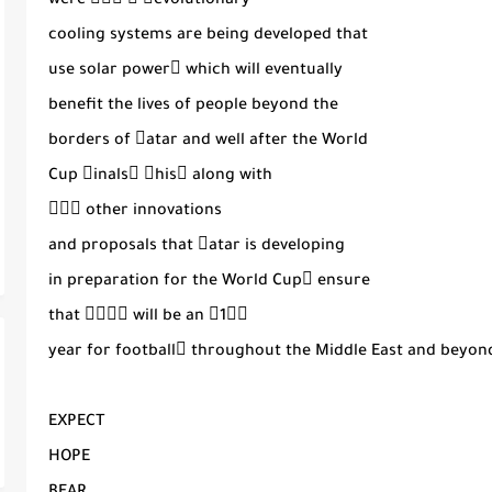
were 􀀋􀀛􀀌 􀀑 􀀵evolutionary
cooling systems are being developed that
use solar power􀀏 which will eventually
benefit the lives of people beyond the
borders of 􀀴atar and well after the World
Cup 􀀩inals􀀑 􀀷his􀀏 along with
􀀋􀀜􀀌 other innovations
and proposals that 􀀴atar is developing
in preparation for the World Cup􀀏 ensure
that 􀀕􀀓􀀕􀀕 will be an 􀀋1􀀓􀀌
year for football􀀏 throughout the Middle East and beyon
EXPECT
HOPE