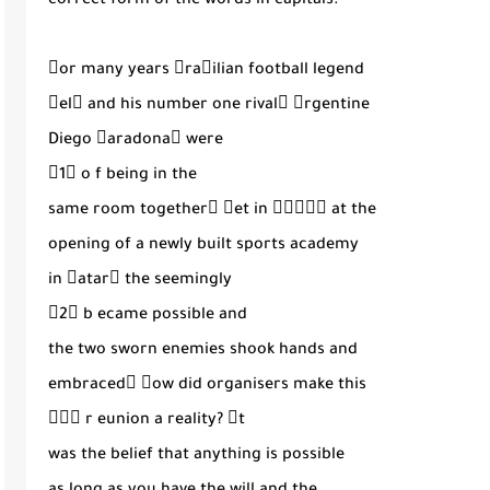
correct form of the words in capitals.
􀀩or many years 􀀥ra􀁝ilian football legend
􀀳el􀃔 and his number one rival􀀏 􀀤rgentine
Diego 􀀰aradona􀀏 were
􀀋1􀀌 o f being in the
same room together􀀑 􀀼et in 􀀕􀀓􀀔􀀓􀀏 at the
opening of a newly built sports academy
in 􀀴atar􀀏 the seemingly
􀀋2􀀌 b ecame possible and
the two sworn enemies shook hands and
embraced􀀑 􀀫ow did organisers make this
􀀋􀀖􀀌 r eunion a reality? 􀀬t
was the belief that anything is possible