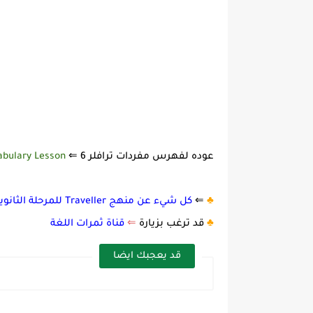
عوده لفهرس مفردات ترافلر 6 ⇐
abulary Lesson
♣️
⇐
كل شيء عن منهج Traveller للمرحلة الثانوية
♣️
قد ترغب بزيارة
⇐
قناة ثمرات اللغة
قد يعجبك ايضا